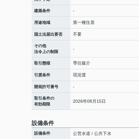
-
建築条件
第一種住居
用途地域
不要
国土法届出要否
その他
-
法令上の制限
専任媒介
取引態様
現況渡
引渡条件
-
開発許可番号
取引条件の
2026年08月15日
有効期限
設備条件
設備条件
公営水道 / 公共下水