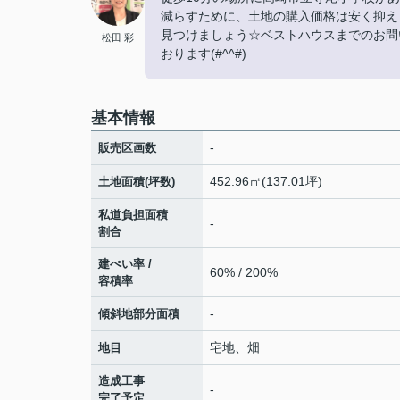
減らすために、土地の購入価格は安く抑えま
見つけましょう☆ベストハウスまでのお問い合わせは0
松田 彩
おります(#^^#)
基本情報
-
販売区画数
452.96㎡(137.01坪)
土地面積(坪数)
私道負担面積
-
割合
建ぺい率 /
60% / 200%
容積率
-
傾斜地部分面積
宅地、畑
地目
造成工事
-
完了予定