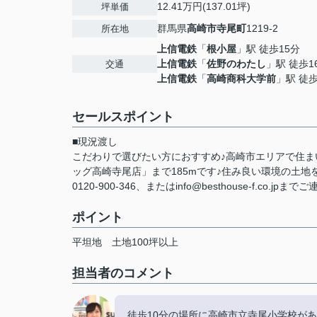
12.41万円(137.01坪)
坪単価
群馬県
高崎市
寺尾町
1219-2
所在地
上信電鉄
「
根小屋
」駅 徒歩15分
上信電鉄
「
佐野のわたし
」駅 徒歩1
交通
上信電鉄
「
高崎商科大学前
」駅 徒歩
セールスポイント
■現況渡し
こだわりで選びたい方におすすめ♪高崎市エリアで住ま
ッグ高崎寺尾店」まで185mです♪住み良い環境の土
0120-900-346、またはinfo@besthouse-f.co.jpまで
ポイント
平坦地
土地100坪以上
担当者のコメント
徒歩10分の場所に高崎市立寺尾小学校が