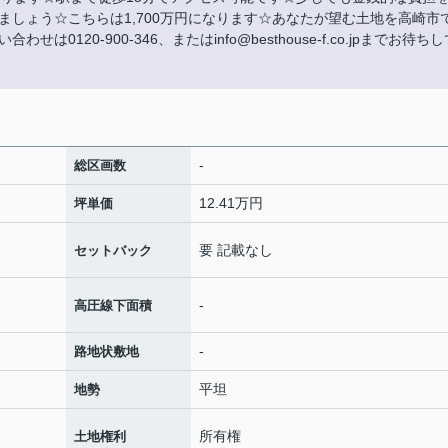
しょう☆こちらは1,700万円になります☆あなたが望む土地を高崎市
120-900-346、またはinfo@besthouse-f.co.jpまでお待ちし
-
総区画数
12.41万円
坪単価
要 記載なし
セットバック
-
高圧線下面積
-
路地状敷地
平坦
地勢
所有権
土地権利