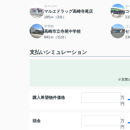
スーパー
ス
マルエドラッグ高崎寺尾店
コ
185ｍ（3分）
2
中学校
コ
高崎市立寺尾中学校
セ
841ｍ（11分）
1
支払いシミュレーション
※実際
購入希望物件価格
万
円
頭金
万
円