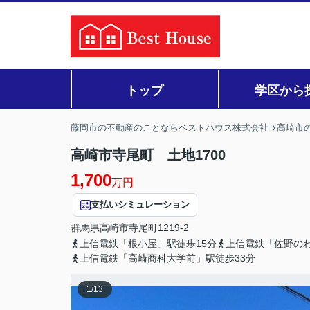
トップ
学区から
藤岡市の不動産のことならベストハウス株式会社
高崎市の
高崎市寺尾町 土地1700
1,700
万円
支払いシミュレーション
群馬県
高崎市
寺尾町
1219-2
上信電鉄「根小屋」駅徒歩15分
上信電鉄「佐野のわ
上信電鉄「高崎商科大学前」駅徒歩33分
1
/
13