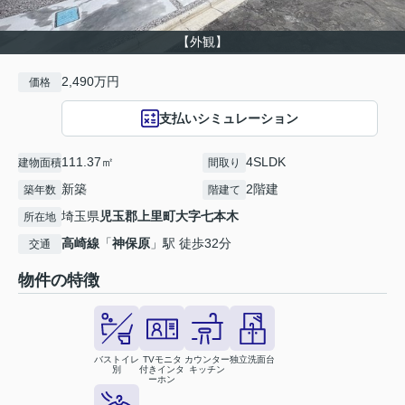
【外観】
2,490万円
価格
支払いシミュレーション
111.37㎡
4SLDK
建物面積
間取り
新築
2階建
築年数
階建て
埼玉県
児玉郡上里町
大字七本木
所在地
高崎線
「
神保原
」駅 徒歩32分
交通
物件の特徴
バストイレ
TVモニタ
カウンター
独立洗面台
別
付きインタ
キッチン
ーホン