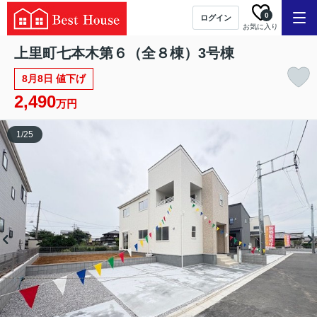
0
ログイン
お気に入り
上里町七本木第６（全８棟）3号棟
8月8日 値下げ
2,490
万円
1
/
25