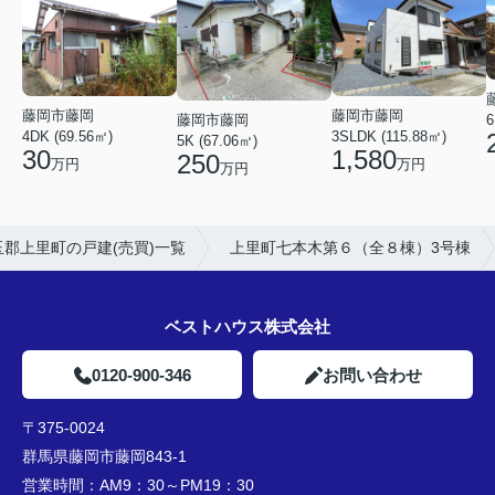
藤岡市藤岡
藤岡市藤岡
6
藤岡市藤岡
4DK (69.56㎡)
3SLDK (115.88㎡)
5K (67.06㎡)
30
1,580
250
万円
万円
万円
玉郡上里町の戸建(売買)一覧
上里町七本木第６（全８棟）3号棟
ベストハウス株式会社
0120-900-346
お問い合わせ
〒375-0024
群馬県藤岡市藤岡843-1
営業時間：
AM9：30～PM19：30