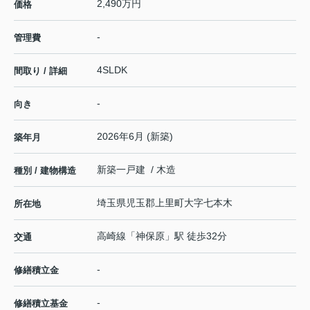
2,490万円
価格
-
管理費
4SLDK
間取り / 詳細
-
向き
2026年6月 (新築)
築年月
新築一戸建 / 木造
種別 / 建物構造
埼玉県
児玉郡上里町
大字七本木
所在地
高崎線
「
神保原
」駅 徒歩32分
交通
-
修繕積立金
-
修繕積立基金