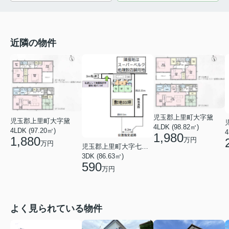
近隣の物件
児玉郡上里町大字黛
児玉郡上里町大字黛
4LDK (98.82㎡)
4LDK (97.20㎡)
4
1,980
1,880
万円
万円
児玉郡上里町大字七本木
3DK (86.63㎡)
590
万円
よく見られている物件