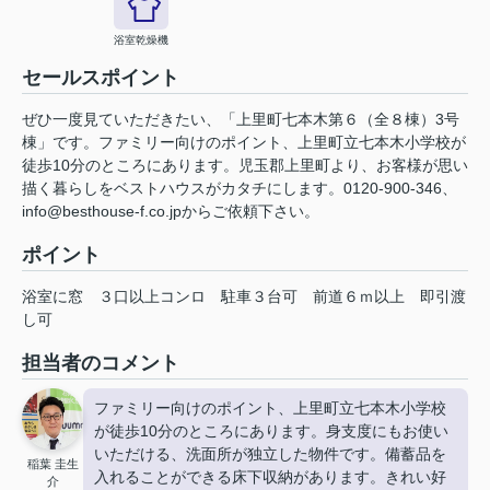
浴室乾燥機
セールスポイント
ぜひ一度見ていただきたい、「上里町七本木第６（全８棟）3号
棟」です。ファミリー向けのポイント、上里町立七本木小学校が
徒歩10分のところにあります。児玉郡上里町より、お客様が思い
描く暮らしをベストハウスがカタチにします。0120-900-346、
info@besthouse-f.co.jpからご依頼下さい。
ポイント
浴室に窓
３口以上コンロ
駐車３台可
前道６ｍ以上
即引渡
し可
担当者のコメント
ファミリー向けのポイント、上里町立七本木小学校
が徒歩10分のところにあります。身支度にもお使い
いただける、洗面所が独立した物件です。備蓄品を
稲葉 圭生
入れることができる床下収納があります。きれい好
介