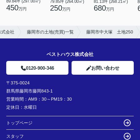
89.84坪 (297.00㎡)
81.13坪 (268.21㎡)
79.85坪 (264.00㎡)
8
450
680
250
万円
万円
万円
株式会社
藤岡市の土地(売買)一覧
藤岡市中大塚 土地250
ベストハウス株式会社
0120-900-346
お問い合わせ
〒375-0024
群馬県藤岡市藤岡843-1
営業時間：
AM9：30～PM19：30
定休日：
水曜日
トップページ
スタッフ