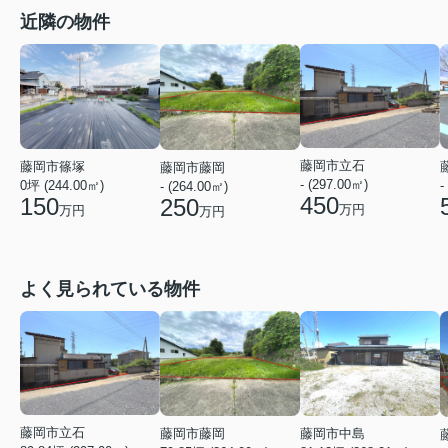
近隣の物件
藤岡市立石
藤岡市篠塚
藤岡市藤岡
- (297.00㎡)
0坪 (244.00㎡)
-
- (264.00㎡)
450
150
250
万円
万円
万円
よく見られている物件
藤岡市立石
藤岡市中島
藤岡市藤岡