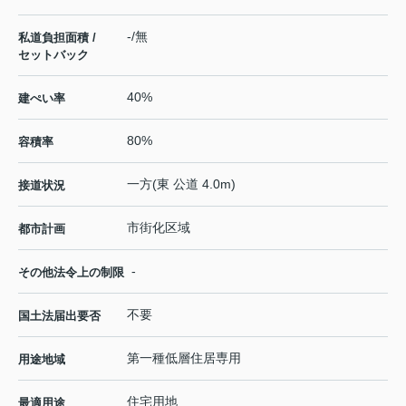
-/無
私道負担面積 /
セットバック
40%
建ぺい率
80%
容積率
一方(東 公道 4.0m)
接道状況
市街化区域
都市計画
-
その他法令上の制限
不要
国土法届出要否
第一種低層住居専用
用途地域
住宅用地
最適用途