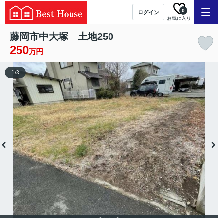
0
ログイン
お気に入り
藤岡市中大塚 土地250
250
万円
1
/
3