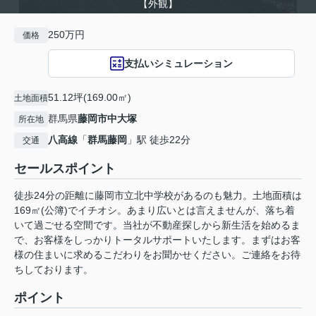
【外観】
250万円
価格
支払いシミュレーション
51.12坪(169.00㎡)
土地面積
群馬県
藤岡市
中大塚
所在地
八高線
「
群馬藤岡
」駅 徒歩22分
交通
セールスポイント
徒歩24分の距離に藤岡市立北中学校があるのも魅力。土地面積は
169㎡(公簿)でイチオシ。あまり広いとは言えませんが、落ち着
いて過ごせる空間です。当社が不動産探しから新生活を始めるま
で、お客様をしっかりトータルサポートいたします。まずはお客
様の住まいに求めるこだわりをお聞かせください。ご連絡をお待
ちしております。
ポイント