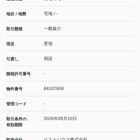
宅地 / -
地目 / 地勢
一般媒介
取引態様
更地
現況
相談
引渡し
-
開発許可番号
84107608
物件番号
-
管理コード
2026年08月10日
取引条件の
有効期限
ベストハウス株式会社
取扱会社