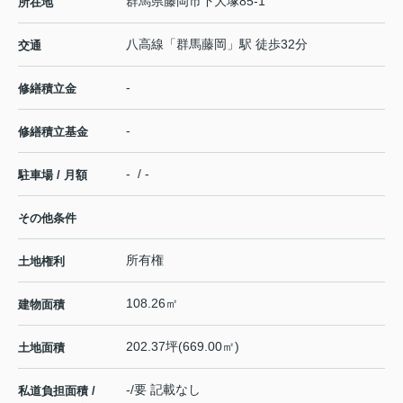
群馬県
藤岡市
下大塚
85-1
所在地
八高線
「
群馬藤岡
」駅 徒歩32分
交通
-
修繕積立金
-
修繕積立基金
- / -
駐車場 / 月額
その他条件
所有権
土地権利
108.26㎡
建物面積
202.37坪(669.00㎡)
土地面積
-/要 記載なし
私道負担面積 /