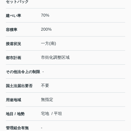
セットバック
70%
建ぺい率
200%
容積率
一方(南)
接道状況
市街化調整区域
都市計画
-
その他法令上の制限
不要
国土法届出要否
無指定
用途地域
宅地 / 平坦
地目 / 地勢
-
管理組合有無