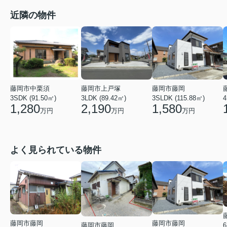
近隣の物件
藤岡市中栗須
藤岡市上戸塚
藤岡市藤岡
3SDK (91.50㎡)
3LDK (89.42㎡)
3SLDK (115.88㎡)
4
1,280
2,190
1,580
万円
万円
万円
よく見られている物件
藤岡市藤岡
藤岡市藤岡
6
藤岡市藤岡