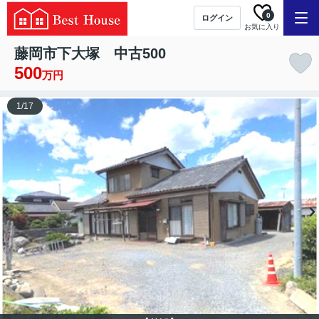
0
ログイン
お気に入り
藤岡市下大塚 中古500
500
万円
1
/
17