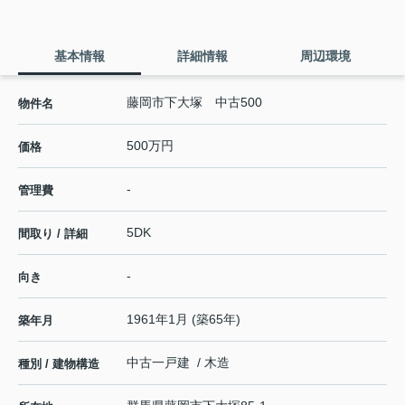
基本情報
詳細情報
周辺環境
藤岡市下大塚 中古500
物件名
500万円
価格
-
管理費
5DK
間取り / 詳細
-
向き
1961年1月 (築65年)
築年月
中古一戸建 / 木造
種別 / 建物構造