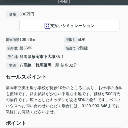
【外観】
500万円
価格
支払いシミュレーション
108.26㎡
5DK
建物面積
間取り
築65年
2階建
築年数
階建て
群馬県
藤岡市
下大塚
85-1
所在地
八高線
「
群馬藤岡
」駅 徒歩32分
交通
セールスポイント
藤岡市立美土里小学校が徒歩10分のところにあり、お子様の通学
も便利です。斜面傾斜が少ない平坦な土地です。価格が500万円
の物件です。広々としたキッチンがある5DKの物件です。ベスト
ハウスへお問い合わせいただく場合には、0120-900-346までお
気軽にお電話くださいませ。
ポイント