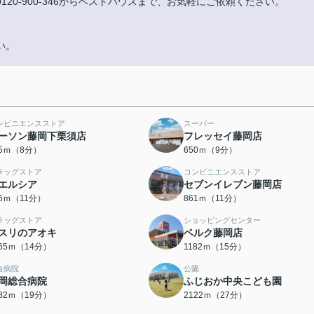
20-900-346からベストハウスまで、お気軽にご依頼ください。
い。
ンビニエンスストア
スーパー
ーソン藤岡下栗須店
フレッセイ藤岡店
35ｍ（8分）
650ｍ（9分）
ラッグストア
コンビニエンスストア
エルシア
セブンイレブン藤岡店
56ｍ（11分）
861ｍ（11分）
ラッグストア
ショッピングセンター
スリのアオキ
ベルク藤岡店
065ｍ（14分）
1182ｍ（15分）
合病院
公園
岡総合病院
ふじおか中央こども園
482ｍ（19分）
2122ｍ（27分）