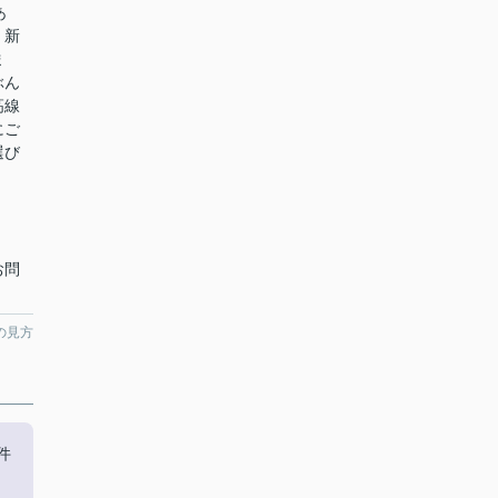
あ
、新
ま
ぶん
高線
にご
選び
お問
の見方
件