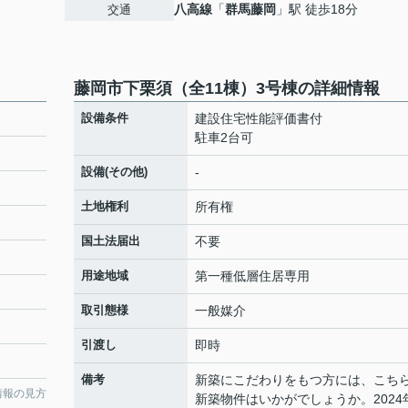
八高線
「
群馬藤岡
」駅 徒歩18分
交通
藤岡市下栗須（全11棟）3号棟の詳細情報
設備条件
建設住宅性能評価書付
駐車2台可
設備(その他)
-
土地権利
所有権
国土法届出
不要
用途地域
第一種低層住居専用
取引態様
一般媒介
引渡し
即時
備考
新築にこだわりをもつ方には、こち
情報の見方
新築物件はいかがでしょうか。2024