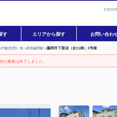
営業時間
探す
エリアから探す
お問い合わ
藤岡市下栗須（全11棟）3号棟
戸建(売買)一覧
群馬藤岡駅
件の募集は終了しました。