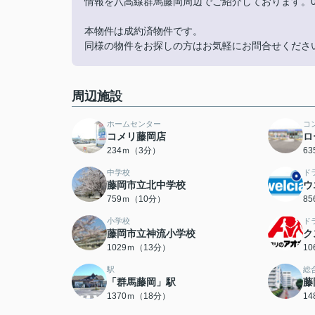
情報を八高線群馬藤岡周辺でご紹介しております。01
本物件は成約済物件です。
同様の物件をお探しの方はお気軽にお問合せくださ
周辺施設
ホームセンター
コ
コメリ藤岡店
ロ
234ｍ（3分）
6
中学校
ド
藤岡市立北中学校
ウ
759ｍ（10分）
8
小学校
ド
藤岡市立神流小学校
ク
1029ｍ（13分）
1
駅
総
「群馬藤岡」駅
藤
1370ｍ（18分）
1