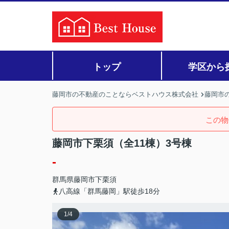
トップ
学区から
藤岡市の不動産のことならベストハウス株式会社
藤岡市の
この物
藤岡市下栗須（全11棟）3号棟
-
群馬県
藤岡市
下栗須
八高線「群馬藤岡」駅徒歩18分
1
/
4