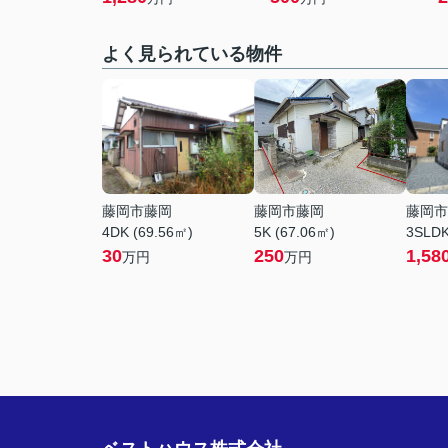
よく見られている物件
藤岡市藤岡
藤岡市藤岡
藤岡市
4DK (69.56㎡)
5K (67.06㎡)
3SLDK
30
250
1,58
万円
万円