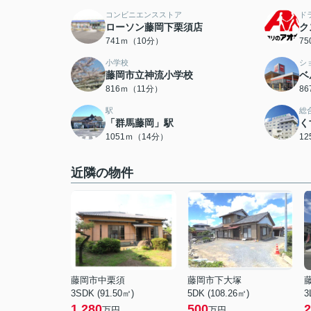
コンビニエンスストア
ド
ローソン藤岡下栗須店
ク
741ｍ（10分）
7
小学校
シ
藤岡市立神流小学校
ベ
816ｍ（11分）
8
駅
総
「群馬藤岡」駅
く
1051ｍ（14分）
1
近隣の物件
藤岡市中栗須
藤岡市下大塚
3SDK (91.50㎡)
5DK (108.26㎡)
3
1,280
500
2
万円
万円