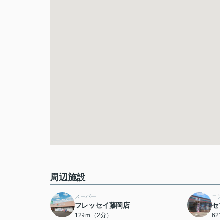
周辺施設
スーパー
コ
フレッセイ藤岡店
セ
129ｍ（2分）
6