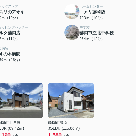
ラッグストア
ホームセンター
スリのアオキ
コメリ藤岡店
50ｍ（10分）
793ｍ（10分）
ョッピングセンター
中学校
ルク藤岡店
藤岡市立北中学校
67ｍ（11分）
954ｍ（12分）
合病院
すの木病院
259ｍ（16分）
藤岡市上戸塚
藤岡市藤岡
LDK (89.42㎡)
3SLDK (115.88㎡)
,190
1,580
万円
万円