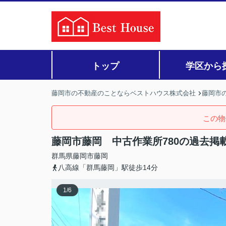
トップ
学区から
藤岡市の不動産のことならベストハウス株式会社
藤岡市の
この物
藤岡市藤岡 中古作業所780の過去掲
群馬県
藤岡市
藤岡
八高線「群馬藤岡」駅徒歩14分
1
/
6