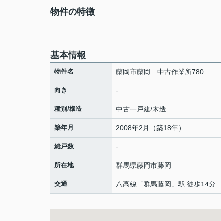
物件の特徴
基本情報
物件名
藤岡市藤岡 中古作業所780
向き
-
種別/構造
中古一戸建/木造
築年月
2008年2月（築18年）
総戸数
-
所在地
群馬県
藤岡市
藤岡
交通
八高線
「
群馬藤岡
」駅 徒歩14分