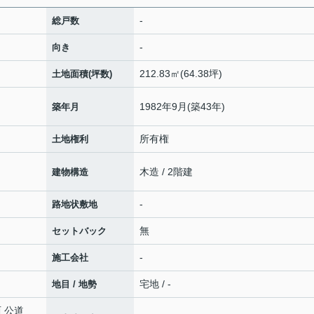
-
総戸数
-
向き
212.83㎡(64.38坪)
土地面積(坪数)
1982年9月(築43年)
築年月
所有権
土地権利
木造 / 2階建
建物構造
-
路地状敷地
無
セットバック
-
施工会社
宅地 / -
地目 / 地勢
西 公道