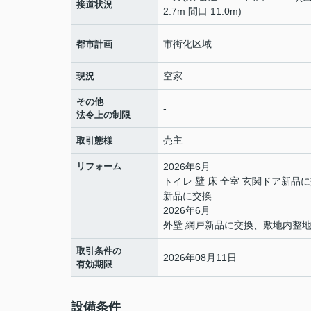
接道状況
2.7m 間口 11.0m)
市街化区域
都市計画
空家
現況
その他
-
法令上の制限
売主
取引態様
リフォーム
2026年6月
トイレ 壁 床 全室 玄関ドア新
新品に交換
2026年6月
外壁 網戸新品に交換、敷地内整
取引条件の
2026年08月11日
有効期限
設備条件