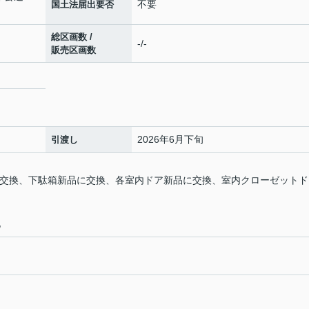
不要
国土法届出要否
総区画数 /
-/-
販売区画数
2026年6月下旬
引渡し
品に交換、下駄箱新品に交換、各室内ドア新品に交換、室内クローゼットド
地