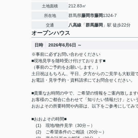
212.83㎡
土地面積
群馬県
藤岡市
藤岡
1324-7
所在地
八高線
「
群馬藤岡
」駅 徒歩22分
交通
オープンハウス
日時
2026年6月6日 ～
※事前に必ずお問い合わせください
■現地見学を随時受け付けております■
（事前のご予約をお願いします。）
土日祝はもちろん、平日、夕方からのご見学も大歓迎です(
お電話・見学予約・資料請求にてお問合せください。
■貴重なお時間の中で、ご希望の情報をご案内致します
お客様のご都合に合わせて「知りたい情報だけ」とい
おおよその所要時間や内容は、以下をご参考にしてみ
■おおよその時間■
(1) 現地/物件見学（30分～）
(2) ご希望条件のご相談（20分～）