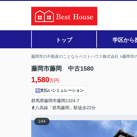
トップ
学区から
藤岡市の不動産のことならベストハウス株式会社
藤岡市の
藤岡市藤岡 中古1580
1,580
万円
支払いシミュレーション
群馬県
藤岡市
藤岡
1324-7
八高線「群馬藤岡」駅徒歩22分
1
/
44