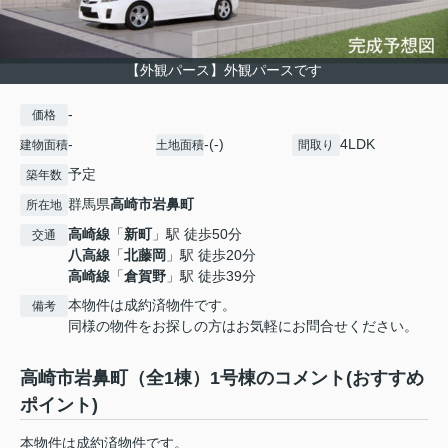
【外観パース】外観パースです
-
価格
-
-(-)
4LDK
建物面積
土地面積
間取り
予定
築年数
群馬県
高崎市
岩鼻町
所在地
高崎線
「
新町
」駅 徒歩50分
交通
八高線
「
北藤岡
」駅 徒歩20分
高崎線
「
倉賀野
」駅 徒歩39分
本物件は成約済物件です。
備考
同様の物件をお探しの方はお気軽にお問合せください。
高崎市岩鼻町（全1棟）1号棟のコメント(おすすめ
ポイント)
本物件は成約済物件です。