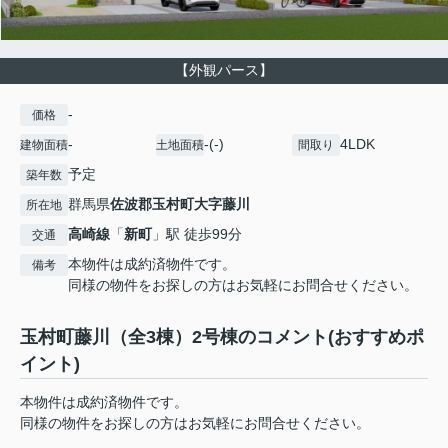
【外観パース】
-
価格
-
-(-)
4LDK
建物面積
土地面積
間取り
予定
築年数
群馬県
佐波郡玉村町
大字藤川
所在地
高崎線
「
新町
」駅 徒歩99分
交通
本物件は成約済物件です。
備考
同様の物件をお探しの方はお気軽にお問合せください。
玉村町藤川（全3棟）2号棟のコメント(おすすめポ
イント)
本物件は成約済物件です。
同様の物件をお探しの方はお気軽にお問合せください。