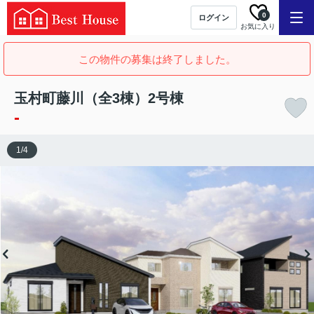
0
ログイン
お気に入り
この物件の募集は終了しました。
玉村町藤川（全3棟）2号棟
-
1
/
4