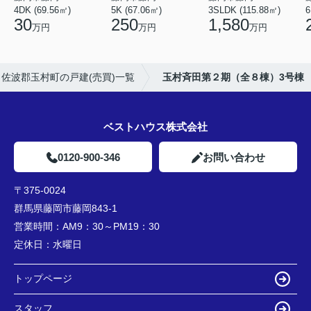
4DK (69.56㎡)
5K (67.06㎡)
3SLDK (115.88㎡)
6
30
250
1,580
万円
万円
万円
佐波郡玉村町の戸建(売買)一覧
玉村斉田第２期（全８棟）3号棟
ベストハウス株式会社
0120-900-346
お問い合わせ
〒375-0024
群馬県藤岡市藤岡843-1
営業時間：
AM9：30～PM19：30
定休日：
水曜日
トップページ
スタッフ