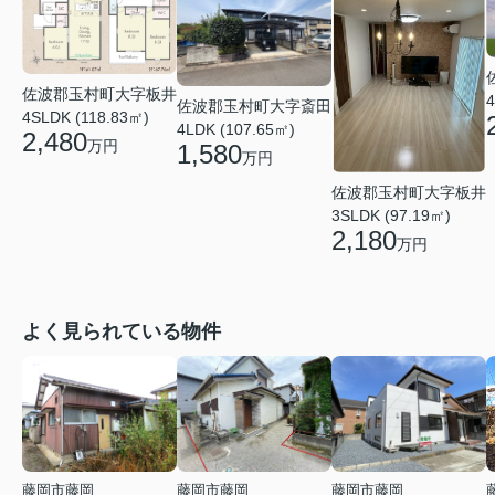
佐波郡玉村町大字板井
4
佐波郡玉村町大字斎田
4SLDK (118.83㎡)
4LDK (107.65㎡)
2,480
万円
1,580
万円
佐波郡玉村町大字板井
3SLDK (97.19㎡)
2,180
万円
よく見られている物件
藤岡市藤岡
藤岡市藤岡
藤岡市藤岡