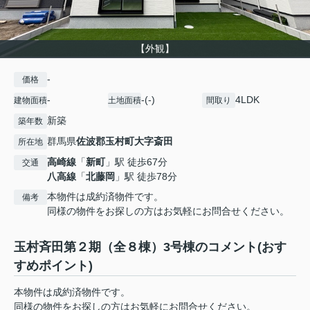
【外観】
-
価格
-
-(-)
4LDK
建物面積
土地面積
間取り
新築
築年数
群馬県
佐波郡玉村町
大字斎田
所在地
高崎線
「
新町
」駅 徒歩67分
交通
八高線
「
北藤岡
」駅 徒歩78分
本物件は成約済物件です。
備考
同様の物件をお探しの方はお気軽にお問合せください。
玉村斉田第２期（全８棟）3号棟のコメント(おす
すめポイント)
本物件は成約済物件です。
同様の物件をお探しの方はお気軽にお問合せください。