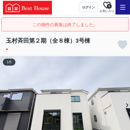
0
ログイン
お気に入り
この物件の募集は終了しました。
玉村斉田第２期（全８棟）3号棟
-
1
/
5