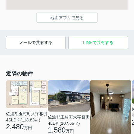
地図アプリで見る
メールで共有する
LINEで共有する
近隣の物件
佐波郡玉村町大字板井
4
佐波郡玉村町大字斎田
4SLDK (118.83㎡)
4LDK (107.65㎡)
2,480
万円
1,580
万円