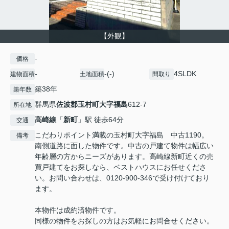
【外観】
-
価格
-
-(-)
4SLDK
建物面積
土地面積
間取り
築38年
築年数
群馬県
佐波郡玉村町
大字福島
612-7
所在地
高崎線
「
新町
」駅 徒歩64分
交通
こだわりポイント満載の玉村町大字福島 中古1190。
備考
南側道路に面した物件です。中古の戸建て物件は幅広い
年齢層の方からニーズがあります。高崎線新町近くの売
買戸建てをお探しなら、ベストハウスにお任せくださ
い。お問い合わせは、0120-900-346で受け付けており
ます。
本物件は成約済物件です。
同様の物件をお探しの方はお気軽にお問合せください。