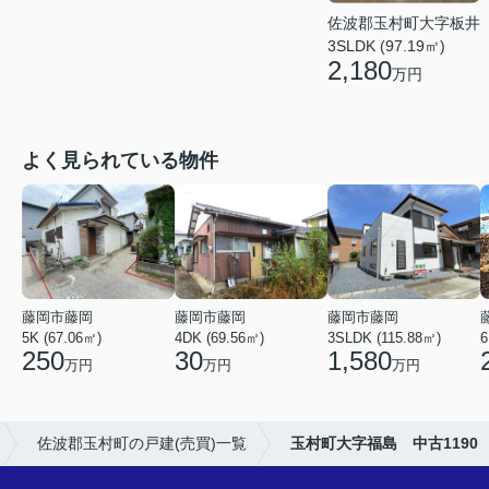
佐波郡玉村町大字板井
3SLDK (97.19㎡)
2,180
万円
よく見られている物件
藤岡市藤岡
藤岡市藤岡
藤岡市藤岡
5K (67.06㎡)
4DK (69.56㎡)
3SLDK (115.88㎡)
6
250
30
1,580
万円
万円
万円
佐波郡玉村町の戸建(売買)一覧
玉村町大字福島 中古1190