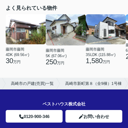
よく見られている物件
藤岡市藤岡
藤岡市藤岡
6
藤岡市藤岡
4DK (69.56㎡)
3SLDK (115.88㎡)
5K (67.06㎡)
30
1,580
250
万円
万円
万円
高崎市の戸建(売買)一覧
高崎市新町第８（全9棟）1号棟
ベストハウス株式会社
0120-900-346
お問い合わせ