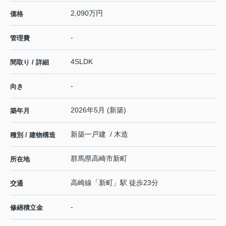
2,090万円
価格
-
管理費
4SLDK
間取り / 詳細
-
向き
2026年5月 (新築)
築年月
新築一戸建 / 木造
種別 / 建物構造
群馬県
高崎市
新町
所在地
高崎線
「
新町
」駅 徒歩23分
交通
-
修繕積立金