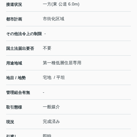
一方(東 公道 6.0m)
接道状況
市街化区域
都市計画
-
その他法令上の制限
不要
国土法届出要否
第一種低層住居専用
用途地域
宅地 / 平坦
地目 / 地勢
-
管理組合有無
一般媒介
取引態様
完成済み
現況
即時
引渡し