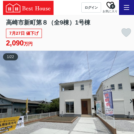
0
ログイン
お気に入り
高崎市新町第８（全9棟）1号棟
7月27日 値下げ
2,090
万円
1
/
22