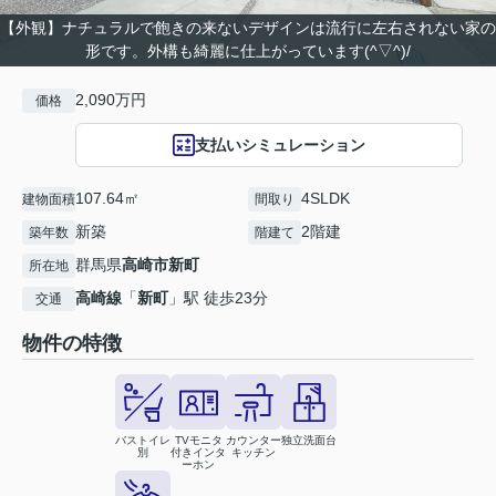
【外観】ナチュラルで飽きの来ないデザインは流行に左右されない家の
形です。外構も綺麗に仕上がっています(^▽^)/
2,090万円
価格
支払いシミュレーション
107.64㎡
4SLDK
建物面積
間取り
新築
2階建
築年数
階建て
群馬県
高崎市
新町
所在地
高崎線
「
新町
」駅 徒歩23分
交通
物件の特徴
バストイレ
TVモニタ
カウンター
独立洗面台
別
付きインタ
キッチン
ーホン