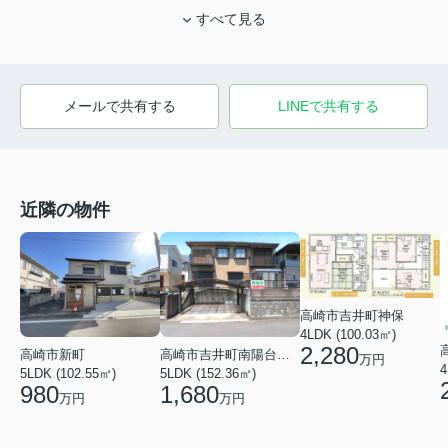
すべて見る
メールで共有する
LINEで共有する
近隣の物件
高崎市吉井町神保
4LDK (100.03㎡)
2,280
高崎市新町
高崎市吉井町南陽台１丁目
万円
4
5LDK (102.55㎡)
5LDK (152.36㎡)
980
1,680
万円
万円