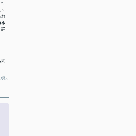
り徒
い
られ
情報
件詳
-
お問
の見方
。