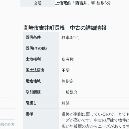
上信電鉄
「
西吉井
」駅 徒歩6分
交通
高崎市吉井町長根 中古の詳細情報
設備条件
駐車3台可
設備(その他)
-
土地権利
所有権
国土法届出
不要
用途地域
無指定
取引態様
一般媒介
引渡し
相談
備考
道路が南側に面しているので、とて
ーズが高いです。中古の戸建て物件
情報の見方
広い年齢層の方からニーズがありま