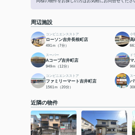
同様の物件をお探しの方はお気軽にお問合せくださ
周辺施設
コンビニエンスストア
小
ローソン吉井長根町店
高
491ｍ（7分）
6
スーパー
ド
Aコープ吉井町店
マ
949ｍ（12分）
9
コンビニエンスストア
ス
ファミリーマート吉井町店
パ
1561ｍ（20分）
3
近隣の物件