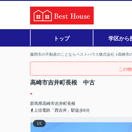
トップ
学区から
藤岡市の不動産のことならベストハウス株式会社
高崎市の
この物
高崎市吉井町長根 中古
-
群馬県
高崎市
吉井町長根
上信電鉄「西吉井」駅徒歩6分
1
/
1