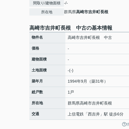
-/-
間取り/建物面積
群馬県
高崎市
吉井町長根
所在地
高崎市吉井町長根 中古の基本情報
物件名
高崎市吉井町長根 中古
価格
-
建物面積
-
土地面積
-(-)
築年月
1994年9月（築31年）
総戸数
1戸
所在地
群馬県
高崎市
吉井町長根
交通
上信電鉄
「
西吉井
」駅 徒歩6分