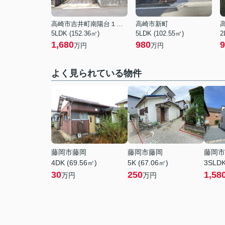
高崎市吉井町南陽台１丁目
高崎市新町
5LDK (152.36㎡)
5LDK (102.55㎡)
2
1,680
980
9
万円
万円
よく見られている物件
藤岡市藤岡
藤岡市藤岡
藤岡市
4DK (69.56㎡)
5K (67.06㎡)
3SLDK
30
250
1,58
万円
万円