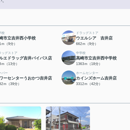
い。
学校
ドラッグストア
崎市立吉井西小学校
ウエルシア 吉井店
61ｍ（9分）
662ｍ（9分）
ラッグストア
中学校
ルエドラッグ吉井バイパス店
高崎市立吉井西中学校
68ｍ（13分）
1363ｍ（18分）
ーパー
ホームセンター
ワーセンターうおかつ吉井店
カインズホーム吉井店
082ｍ（39分）
3312ｍ（42分）