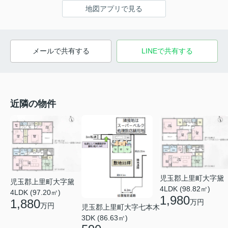
地図アプリで見る
メールで共有する
LINEで共有する
近隣の物件
児玉郡上里町大字黛
児玉郡上里町大字黛
4LDK (98.82㎡)
4LDK (97.20㎡)
1,980
1,880
万円
万円
児玉郡上里町大字七本木
3DK (86.63㎡)