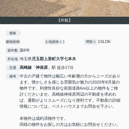
【外観】
-
価格
-
-(-)
1SLDK
建物面積
土地面積
間取り
築6年
築年数
埼玉県
児玉郡上里町
大字七本木
所在地
高崎線
「
神保原
」駅 徒歩17分
交通
中古の戸建て物件は幅広い年齢層の方からニーズがあり
備考
ます。懐かしさを感じる雰囲気が魅力の2020年8月築の
物件です。利便性良好な前面道路6m以上の物件をご検
討くださいませ。高崎線神保原周辺の不動産を求めれ
ば、通勤がよりスムーズになり便利です。不動産の詳細
情報については、ベストハウスまでお問合せ下さい。
本物件は成約済物件です。
同様の物件をお探しの方はお気軽にお問合せください。