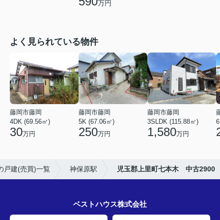
590
万円
よく見られている物件
藤岡市藤岡
藤岡市藤岡
藤岡市藤岡
4DK (69.56㎡)
5K (67.06㎡)
3SLDK (115.88㎡)
6
30
250
1,580
万円
万円
万円
戸建(売買)一覧
神保原駅
児玉郡上里町七本木 中古2900
ベストハウス株式会社