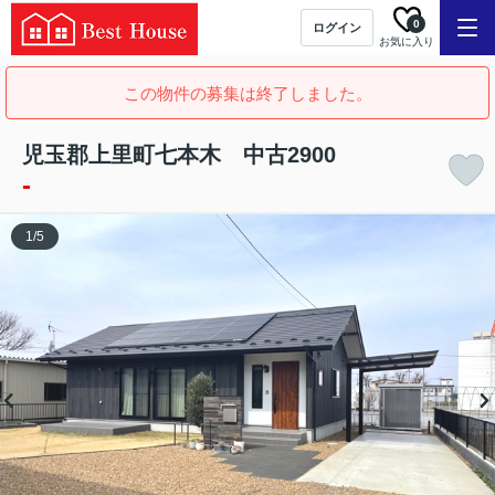
0
ログイン
お気に入り
この物件の募集は終了しました。
児玉郡上里町七本木 中古2900
-
1
/
5