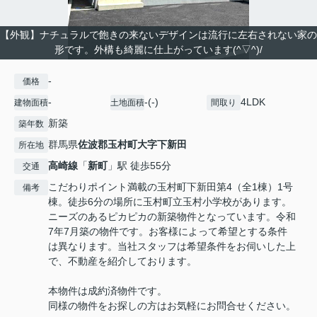
【外観】ナチュラルで飽きの来ないデザインは流行に左右されない家の
形です。外構も綺麗に仕上がっています(^▽^)/
-
価格
-
-(-)
4LDK
建物面積
土地面積
間取り
新築
築年数
群馬県
佐波郡玉村町
大字下新田
所在地
高崎線
「
新町
」駅 徒歩55分
交通
こだわりポイント満載の玉村町下新田第4（全1棟）1号
備考
棟。徒歩6分の場所に玉村町立玉村小学校があります。
ニーズのあるピカピカの新築物件となっています。令和
7年7月築の物件です。お客様によって希望とする条件
は異なります。当社スタッフは希望条件をお伺いした上
で、不動産を紹介しております。
本物件は成約済物件です。
同様の物件をお探しの方はお気軽にお問合せください。