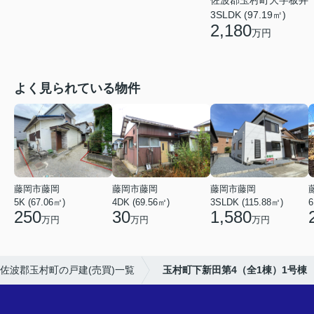
3SLDK (97.19㎡)
2,180
万円
よく見られている物件
藤岡市藤岡
藤岡市藤岡
藤岡市藤岡
5K (67.06㎡)
4DK (69.56㎡)
3SLDK (115.88㎡)
6
250
30
1,580
万円
万円
万円
佐波郡玉村町の戸建(売買)一覧
玉村町下新田第4（全1棟）1号棟