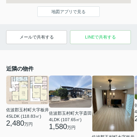
地図アプリで見る
メールで共有する
LINEで共有する
近隣の物件
佐波郡玉村町大字板井
4
佐波郡玉村町大字斎田
4SLDK (118.83㎡)
4LDK (107.65㎡)
2,480
万円
1,580
万円
佐波郡玉村町大字板井