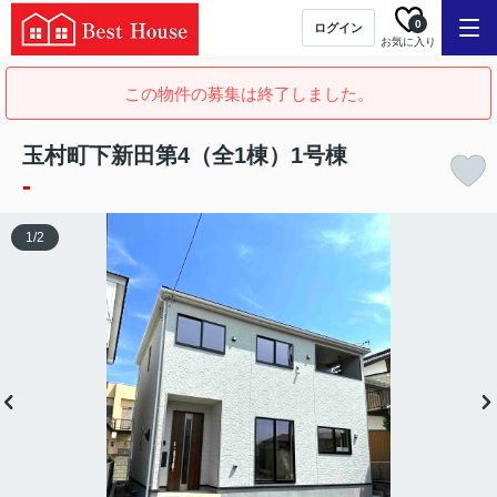
0
ログイン
お気に入り
この物件の募集は終了しました。
玉村町下新田第4（全1棟）1号棟
-
1
/
2