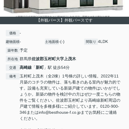
【外観パース】外観パースです
-
価格
-
-(-)
4LDK
建物面積
土地面積
間取り
予定
築年数
群馬県
佐波郡玉村町
大字上茂木
所在地
高崎線
「
新町
」駅 徒歩54分
交通
玉村町上茂木（全2棟）1号棟の詳しい情報。2022年11
備考
月築のコチラの物件は、落ち着きのある室内が魅力的で
す。設備も充実している新築戸建ての物件はいかがでし
ょうか。新築の物件を検討中の方はぜひ一度こちらの物
件をご覧ください。佐波郡玉村町より高崎線新町周辺の
戸建て情報を多種多様にご紹介しています。0120-900-
346またはinfo@besthouse-f.co.jpまでお気軽にご連絡
ください。