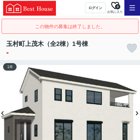
0
ログイン
お気に入り
この物件の募集は終了しました。
玉村町上茂木（全2棟）1号棟
-
1
/
8