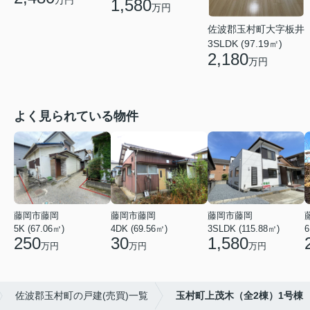
1,580
万円
佐波郡玉村町大字板井
3SLDK (97.19㎡)
2,180
万円
よく見られている物件
藤岡市藤岡
藤岡市藤岡
藤岡市藤岡
5K (67.06㎡)
4DK (69.56㎡)
3SLDK (115.88㎡)
6
250
30
1,580
万円
万円
万円
佐波郡玉村町の戸建(売買)一覧
玉村町上茂木（全2棟）1号棟