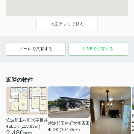
地図アプリで見る
メールで共有する
LINEで共有する
近隣の物件
佐波郡玉村町大字板井
4
佐波郡玉村町大字斎田
4SLDK (118.83㎡)
4LDK (107.65㎡)
2,480
万円