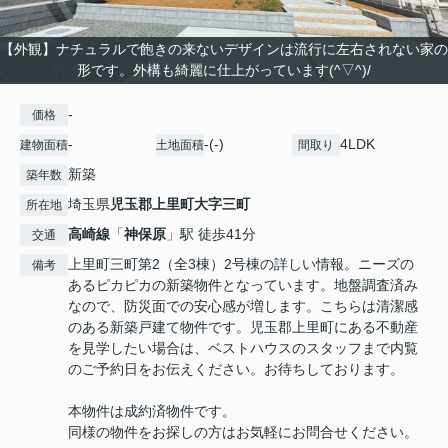
【外観】ナチュラルで飽きの来ないデザインは流行に左右されない家の
形です。外構も綺麗に仕上がっています(^▽^)/
-
価格
-
-(-)
4LDK
建物面積
土地面積
間取り
新築
築年数
埼玉県
児玉郡上里町
大字三町
所在地
高崎線
「
神保原
」駅 徒歩41分
交通
上里町三町第2（全3棟）2号棟の詳しい情報。ニーズの
備考
あるピカピカの新築物件となっています。地盤調査済み
なので、防災面での安心感が増します。こちらは清潔感
のある新築戸建て物件です。児玉郡上里町にある不動産
を見学したい場合は、ベストハウスのスタッフまで内覧
のご予約日をお伝えください。お待ちしております。
本物件は成約済物件です。
同様の物件をお探しの方はお気軽にお問合せください。