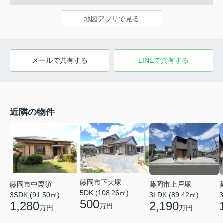
地図アプリで見る
メールで共有する
LINEで共有する
近隣の物件
藤岡市下大塚
藤岡市中栗須
藤岡市上戸塚
5DK (108.26㎡)
3SDK (91.50㎡)
3LDK (89.42㎡)
3
500
1,280
2,190
万円
万円
万円