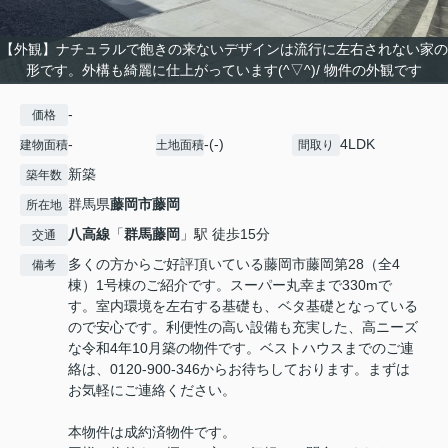
【外観】ナチュラルで飽きの来ないデザインは流行に左右されない家の
形です。外構も綺麗に仕上がっています(^▽^)/ 物件の外観です
-
価格
-
-(-)
4LDK
建物面積
土地面積
間取り
新築
築年数
群馬県
藤岡市
藤岡
所在地
八高線
「
群馬藤岡
」駅 徒歩15分
交通
多くの方からご好評頂いている藤岡市藤岡第28（全4
備考
棟）1号棟のご紹介です。スーパー丸幸まで330mで
す。室内環境を左右する基礎も、ベタ基礎となっている
ので安心です。利便性の高い設備も充実した、高ニーズ
な令和4年10月築の物件です。ベストハウスまでのご連
絡は、0120-900-346からお待ちしております。まずは
お気軽にご連絡ください。
本物件は成約済物件です。