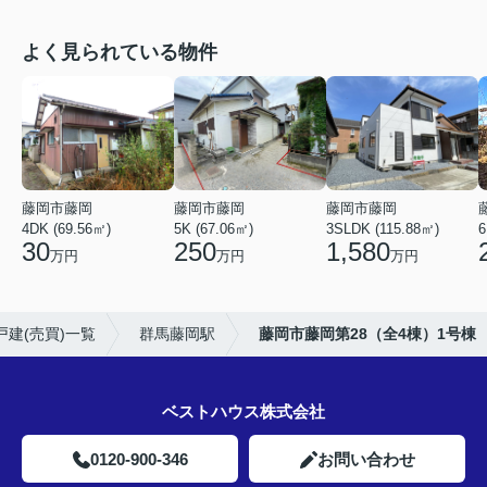
よく見られている物件
藤岡市藤岡
藤岡市藤岡
藤岡市藤岡
4DK (69.56㎡)
5K (67.06㎡)
3SLDK (115.88㎡)
6
30
250
1,580
万円
万円
万円
戸建(売買)一覧
群馬藤岡駅
藤岡市藤岡第28（全4棟）1号棟
ベストハウス株式会社
0120-900-346
お問い合わせ