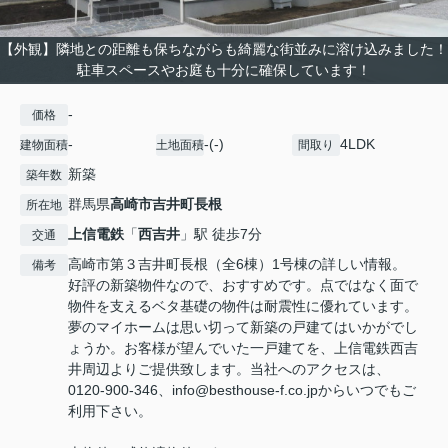
【外観】隣地との距離も保ちながらも綺麗な街並みに溶け込みました！
駐車スペースやお庭も十分に確保しています！
-
価格
-
-(-)
4LDK
建物面積
土地面積
間取り
新築
築年数
群馬県
高崎市
吉井町長根
所在地
上信電鉄
「
西吉井
」駅 徒歩7分
交通
高崎市第３吉井町長根（全6棟）1号棟の詳しい情報。
備考
好評の新築物件なので、おすすめです。点ではなく面で
物件を支えるベタ基礎の物件は耐震性に優れています。
夢のマイホームは思い切って新築の戸建てはいかがでし
ょうか。お客様が望んでいた一戸建てを、上信電鉄西吉
井周辺よりご提供致します。当社へのアクセスは、
0120-900-346、info@besthouse-f.co.jpからいつでもご
利用下さい。