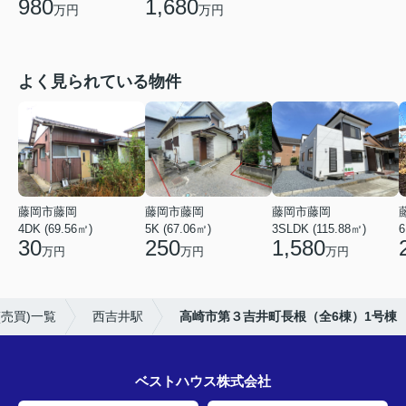
980
1,680
万円
万円
よく見られている物件
藤岡市藤岡
藤岡市藤岡
藤岡市藤岡
4DK (69.56㎡)
5K (67.06㎡)
3SLDK (115.88㎡)
6
30
250
1,580
万円
万円
万円
売買)一覧
西吉井駅
高崎市第３吉井町長根（全6棟）1号棟
ベストハウス株式会社