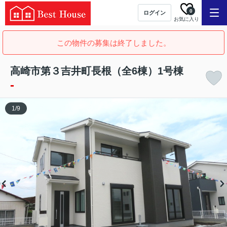
0
ログイン
お気に入り
この物件の募集は終了しました。
高崎市第３吉井町長根（全6棟）1号棟
-
1
/
9