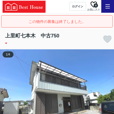
0
ログイン
お気に入り
この物件の募集は終了しました。
上里町七本木 中古750
-
1
/
4