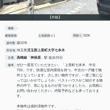
【外観】
-
価格
-
-(-)
5DK
建物面積
土地面積
間取り
築32年
築年数
埼玉県
児玉郡上里町
大字七本木
所在地
高崎線
「
神保原
」駅 徒歩25分
交通
ぜひ一度見ていただきたい、「上里町七本木 中古
備考
750」です。快適な室内環境を持つ、中古の一戸建て物
件となっています。少し古い物件ですが、一度ご覧にな
ってはいかがでしょうか。ベストハウスがご紹介する物
件の中で、気になるものが見つかりましたら、お気軽に
お問い合わせください。内覧予約なども承っておりま
す。
本物件は成約済物件です。