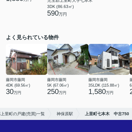
児玉郡上里町大字七本木
3DK (86.63㎡)
590
万円
よく見られている物件
藤岡市藤岡
藤岡市藤岡
藤岡市藤岡
4DK (69.56㎡)
5K (67.06㎡)
3SLDK (115.88㎡)
6
30
250
1,580
万円
万円
万円
上里町の戸建(売買)一覧
神保原駅
上里町七本木 中古750