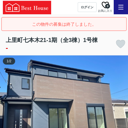
0
ログイン
お気に入り
この物件の募集は終了しました。
上里町七本木21-1期（全3棟）1号棟
-
1
/
2