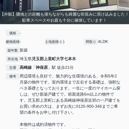
【外観】隣地との距離も保ちながらも綺麗な街並みに溶け込みました！
駐車スペースやお庭も十分に確保しています！
-
価格
-
-(-)
4LDK
建物面積
土地面積
間取り
新築
築年数
埼玉県
児玉郡上里町
大字七本木
所在地
高崎線
「
神保原
」駅 徒歩21分
交通
周辺環境も良好で、魅力的な住環境のある、令和5年2
備考
月築の物件です。室内環境まで左右する基礎は、強靭な
ベタ基礎となっております。一生に一度のマイホーム探
しは、ぜひ新築戸建てで。前面道路6m以上の物件で
す。児玉郡上里町にある高崎線神保原近郊の一戸建てを
お買い求めの方は、まずお先に0120-900-346までご希
望の条件をお申し付け下さい。
本物件は成約済物件です。