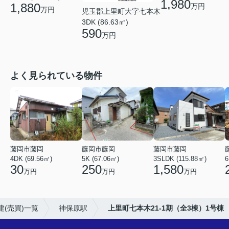
1,980
1,880
万円
万円
児玉郡上里町大字七本木
3DK (86.63㎡)
590
万円
よく見られている物件
藤岡市藤岡
藤岡市藤岡
藤岡市藤岡
4DK (69.56㎡)
5K (67.06㎡)
3SLDK (115.88㎡)
6
30
250
1,580
万円
万円
万円
(売買)一覧
神保原駅
上里町七本木21-1期（全3棟）1号棟