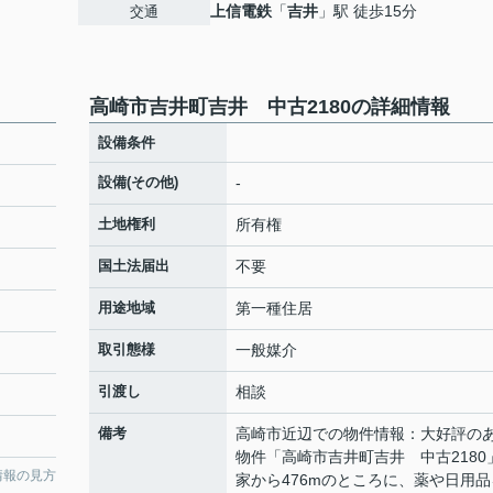
上信電鉄
「
吉井
」駅 徒歩15分
交通
高崎市吉井町吉井 中古2180の詳細情報
設備条件
設備(その他)
-
土地権利
所有権
国土法届出
不要
用途地域
第一種住居
取引態様
一般媒介
引渡し
相談
備考
高崎市近辺での物件情報：大好評の
物件「高崎市吉井町吉井 中古2180
情報の見方
家から476mのところに、薬や日用品