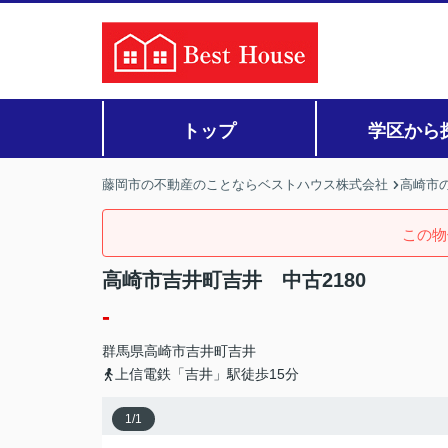
トップ
学区から
藤岡市の不動産のことならベストハウス株式会社
高崎市の
この物
高崎市吉井町吉井 中古2180
-
群馬県
高崎市
吉井町吉井
上信電鉄「吉井」駅徒歩15分
1
/
1