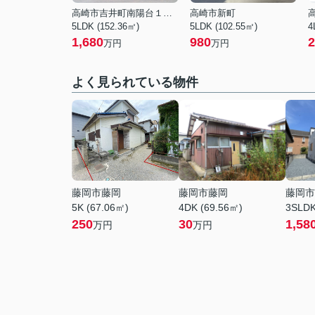
高崎市吉井町南陽台１丁目
高崎市新町
5LDK (152.36㎡)
5LDK (102.55㎡)
4
1,680
980
2
万円
万円
よく見られている物件
藤岡市藤岡
藤岡市藤岡
藤岡市
5K (67.06㎡)
4DK (69.56㎡)
3SLDK
250
30
1,58
万円
万円