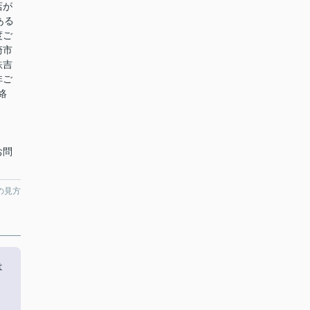
店が
ある
度ご
崎市
鉄吉
非ご
絡
お問
の見方
は