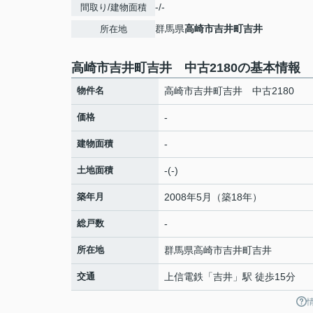
-/-
間取り/建物面積
群馬県
高崎市
吉井町吉井
所在地
高崎市吉井町吉井 中古2180の基本情報
物件名
高崎市吉井町吉井 中古2180
価格
-
建物面積
-
土地面積
-(-)
築年月
2008年5月（築18年）
総戸数
-
所在地
群馬県
高崎市
吉井町吉井
交通
上信電鉄
「
吉井
」駅 徒歩15分