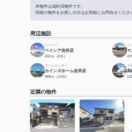
本物件は成約済物件です。
同様の物件をお探しの方はお気軽にお問合せくださ
周辺施設
スーパー
ド
ベイシア吉井店
マ
402ｍ（6分）
4
ホームセンター
小
カインズホーム吉井店
高
968ｍ（13分）
1
近隣の物件