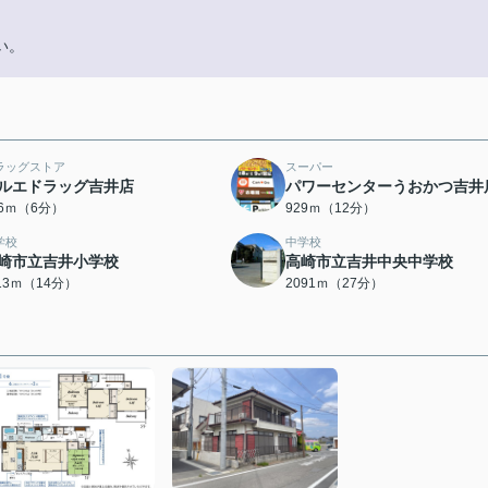
い。
ラッグストア
スーパー
ルエドラッグ吉井店
パワーセンターうおかつ吉井
76ｍ（6分）
929ｍ（12分）
学校
中学校
崎市立吉井小学校
高崎市立吉井中央中学校
113ｍ（14分）
2091ｍ（27分）