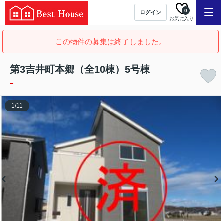
0
ログイン
お気に入り
この物件の募集は終了しました。
第3吉井町本郷（全10棟）5号棟
-
1
/
11