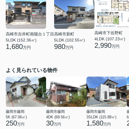
高崎市下佐野町
高崎市吉井町南陽台１丁目
高崎市新町
4LDK (107.23㎡)
5LDK (152.36㎡)
5LDK (102.55㎡)
2,990
1,680
980
万円
万円
万円
よく見られている物件
藤岡市藤岡
藤岡市藤岡
藤岡市藤岡
5K (67.06㎡)
4DK (69.56㎡)
3SLDK (115.88㎡)
6
250
30
1,580
万円
万円
万円