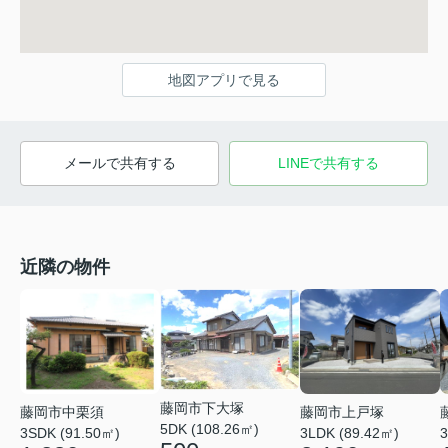
地図アプリで見る
メールで共有する
LINEで共有する
近隣の物件
藤岡市下大塚
藤岡市中栗須
藤岡市上戸塚
5DK (108.26㎡)
3SDK (91.50㎡)
3LDK (89.42㎡)
3