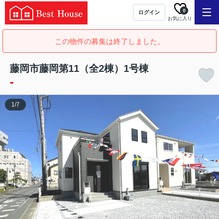
0
ログイン
お気に入り
この物件の募集は終了しました。
藤岡市藤岡第11（全2棟）1号棟
-
1
/
7