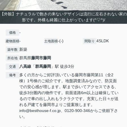
【外観】ナチュラルで飽きの来ないデザインは流行に左右されない家の
形です。外構も綺麗に仕上がっています(^▽^)/
-
価格
-
-(-)
4SLDK
建物面積
土地面積
間取り
新築
築年数
群馬県
藤岡市
藤岡
所在地
八高線
「
群馬藤岡
」駅 徒歩3分
交通
多くの方からご好評頂いている藤岡市藤岡第11（全2
備考
棟）1号棟のご紹介です。地盤調査済みなので、防災面
での安心感が増します。駅まで歩いてアクセスできる、
徒歩3分圏内の物件です。前面道路6m以上は確保してい
るので車の出し入れもラクラクです。充実した日々が送
れる戸建てを藤岡市よりご提案致します。
info@besthouse-f.co.jp、0120-900-346からご依頼下さ
い。