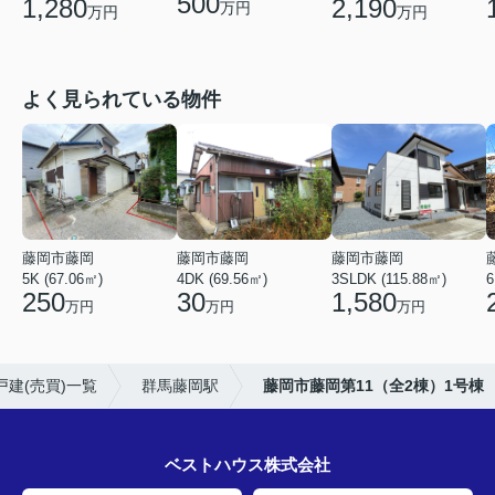
500
1,280
2,190
万円
万円
万円
よく見られている物件
藤岡市藤岡
藤岡市藤岡
藤岡市藤岡
5K (67.06㎡)
4DK (69.56㎡)
3SLDK (115.88㎡)
6
250
30
1,580
万円
万円
万円
戸建(売買)一覧
群馬藤岡駅
藤岡市藤岡第11（全2棟）1号棟
ベストハウス株式会社