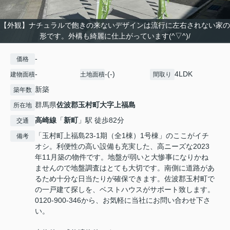
【外観】ナチュラルで飽きの来ないデザインは流行に左右されない家の
形です。外構も綺麗に仕上がっています(^▽^)/
-
価格
-
-(-)
4LDK
建物面積
土地面積
間取り
新築
築年数
群馬県
佐波郡玉村町
大字上福島
所在地
高崎線
「
新町
」駅 徒歩82分
交通
「玉村町上福島23-1期（全1棟）1号棟」のここがイチ
備考
オシ。利便性の高い設備も充実した、高ニーズな2023
年11月築の物件です。地盤が弱いと大惨事になりかね
ませんので地盤調査はとても大切です。南側に道路があ
るため十分な日当たりが確保できます。佐波郡玉村町で
の一戸建て探しを、ベストハウスがサポート致します。
0120-900-346から、お気軽に当社にお問い合わせ下さ
い。