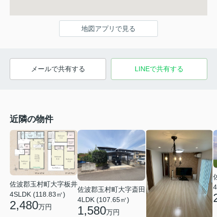
地図アプリで見る
メールで共有する
LINEで共有する
近隣の物件
佐波郡玉村町大字板井
4
佐波郡玉村町大字斎田
4SLDK (118.83㎡)
4LDK (107.65㎡)
2,480
万円
1,580
万円