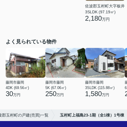
佐波郡玉村町大字板井
3SLDK (97.19㎡)
2,180
万円
よく見られている物件
藤岡市藤岡
藤岡市藤岡
藤岡市藤岡
4DK (69.56㎡)
5K (67.06㎡)
3SLDK (115.88㎡)
6
30
250
1,580
万円
万円
万円
波郡玉村町の戸建(売買)一覧
玉村町上福島23-1期（全1棟）1号棟