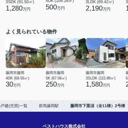
5DK (108.26㎡)
3SDK (91.50㎡)
3LDK (89.42㎡)
3
500
1,280
2,190
万円
万円
万円
よく見られている物件
藤岡市藤岡
藤岡市藤岡
藤岡市藤岡
4DK (69.56㎡)
5K (67.06㎡)
3SLDK (115.88㎡)
6
30
250
1,580
万円
万円
万円
戸建(売買)一覧
群馬藤岡駅
藤岡市下栗須（全11棟）2号棟
ベストハウス株式会社