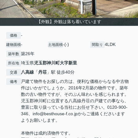
【外観】外観は落ち着いています
-
価格
-
-(-)
4LDK
建物面積
土地面積
間取り
築26年
築年数
埼玉県
児玉郡神川町
大字新里
所在地
八高線
「
丹荘
」駅 徒歩40分
交通
戸建て物件をお探しの方は、便利な価格からなる中古物
備考
件はいかがでしょうか。2016年2月築の物件です。築年
数の古い物件ですが、そのぶん味わいを感じられます。
児玉郡神川町に位置する八高線丹荘の戸建ての事なら、
豊富に取り扱っている当社にお任せ下さい。0120-900-
346、info@besthouse-f.co.jpからご連絡くださいます
ようお願いします。
本物件は成約済物件です。