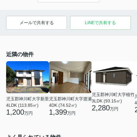
メールで共有する
LINEで共有する
近隣の物件
児玉郡神川町大字植竹
児玉郡神川町大字渡瀬
児玉郡神川町大字新里
3LDK (93.15㎡)
4
4DK (74.52㎡)
4LDK (113.85㎡)
2,280
万円
1,399
1,200
万円
万円