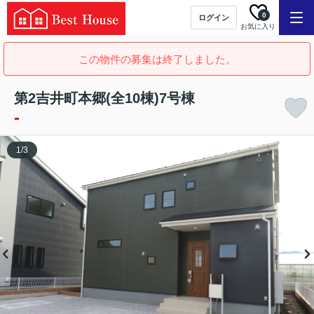
0
ログイン
お気に入り
この物件の募集は終了しました。
第2吉井町本郷(全10棟)7号棟
-
1
/
3