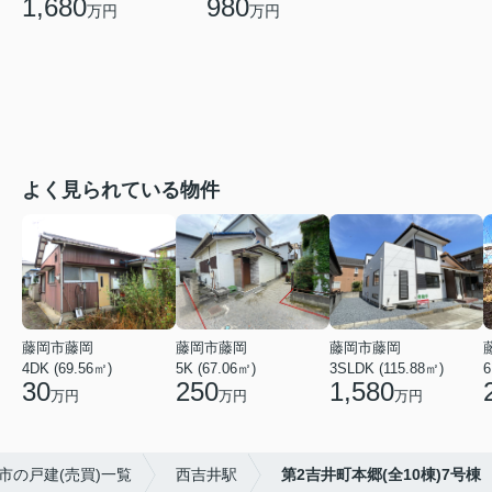
1,680
980
万円
万円
よく見られている物件
藤岡市藤岡
藤岡市藤岡
藤岡市藤岡
4DK (69.56㎡)
5K (67.06㎡)
3SLDK (115.88㎡)
6
30
250
1,580
万円
万円
万円
市の戸建(売買)一覧
西吉井駅
第2吉井町本郷(全10棟)7号棟