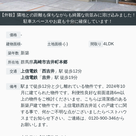
【外観】隣地との距離も保ちながらも綺麗な街並みに溶け込みました！
駐車スペースやお庭も十分に確保しています！
-
価格
-
-(-)
4LDK
建物面積
土地面積
間取り
新築
築年数
群馬県
高崎市
吉井町本郷
所在地
上信電鉄
「
西吉井
」駅 徒歩12分
交通
上信電鉄
「
吉井
」駅 徒歩19分
駅まで徒歩12分と少し離れている物件です。2024年10
備考
月に建てられた物件です。利便性良好な前面道路6m以
上の物件をご検討くださいませ。こちらは清潔感のある
新築戸建て物件です。上信電鉄西吉井近くの戸建てに関
する事で、何かご不明な点がございましたらベストハウ
スまでお知らせ下さい。ご連絡は、0120-900-346から
お願いします。