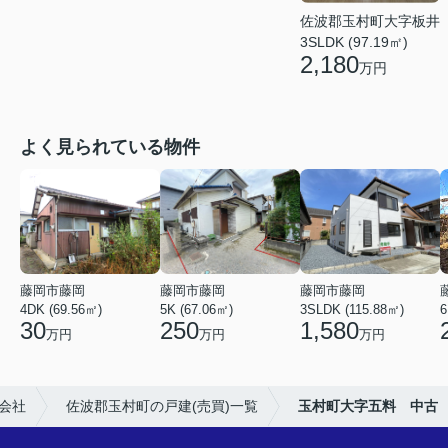
佐波郡玉村町大字板井
3SLDK (97.19㎡)
2,180
万円
よく見られている物件
藤岡市藤岡
藤岡市藤岡
藤岡市藤岡
4DK (69.56㎡)
5K (67.06㎡)
3SLDK (115.88㎡)
6
30
250
1,580
万円
万円
万円
会社
佐波郡玉村町の戸建(売買)一覧
玉村町大字五料 中古