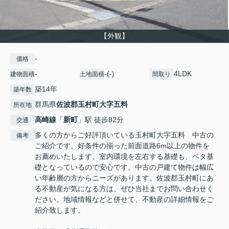
【外観】
-
価格
-
-(-)
4LDK
建物面積
土地面積
間取り
築14年
築年数
群馬県
佐波郡玉村町
大字五料
所在地
高崎線
「
新町
」駅 徒歩82分
交通
多くの方からご好評頂いている玉村町大字五料 中古の
備考
ご紹介です。好条件の揃った前面道路6m以上の物件を
お薦めいたします。室内環境を左右する基礎も、ベタ基
礎となっているので安心です。中古の戸建て物件は幅広
い年齢層の方からニーズがあります。佐波郡玉村町にあ
る不動産が気になる方は、ぜひ当社までお問い合わせく
ださい。地域情報などと併せて、不動産の詳細情報をご
紹介致します。