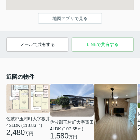
地図アプリで見る
メールで共有する
LINEで共有する
近隣の物件
佐波郡玉村町大字板井
4
佐波郡玉村町大字斎田
4SLDK (118.83㎡)
4LDK (107.65㎡)
2,480
万円
1,580
万円