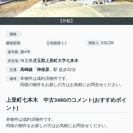
【外観】
-
価格
-
-(-)
5SLDK
建物面積
土地面積
間取り
築4年
築年数
埼玉県
児玉郡上里町
大字七本木
所在地
高崎線
「
神保原
」駅 徒歩32分
交通
本物件は成約済物件です。
備考
同様の物件をお探しの方はお気軽にお問合せください。
上里町七本木 中古3480のコメント(おすすめポイ
ント)
本物件は成約済物件です。
同様の物件をお探しの方はお気軽にお問合せください。