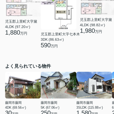
児玉郡上里町大字黛
児玉郡上里町大字黛
4LDK (98.82㎡)
4LDK (97.20㎡)
1,980
1,880
万円
万円
児玉郡上里町大字七本木
3DK (86.63㎡)
590
万円
よく見られている物件
藤岡市藤岡
藤岡市藤岡
藤岡市藤岡
4DK (69.56㎡)
5K (67.06㎡)
3SLDK (115.88㎡)
6
30
250
1,580
万円
万円
万円