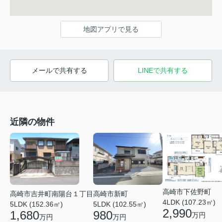
地図アプリで見る
メールで共有する
LINEで共有する
近隣の物件
高崎市下佐野町
高崎市吉井町南陽台１丁目
高崎市新町
4LDK (107.23㎡)
5LDK (152.36㎡)
5LDK (102.55㎡)
2,990
1,680
980
万円
万円
万円