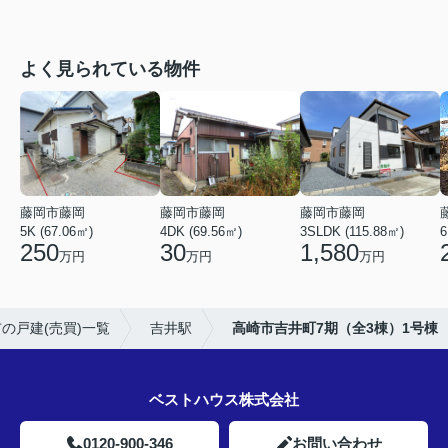
よく見られている物件
藤岡市藤岡
藤岡市藤岡
藤岡市藤岡
5K (67.06㎡)
4DK (69.56㎡)
3SLDK (115.88㎡)
6
250
30
1,580
万円
万円
万円
の戸建(売買)一覧
吉井駅
高崎市吉井町7期（全3棟）1号棟
ベストハウス株式会社
0120-900-346
お問い合わせ