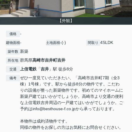
【外観】
-
価格
-
-(-)
4SLDK
建物面積
土地面積
間取り
新築
築年数
群馬県
高崎市
吉井町吉井
所在地
上信電鉄
「
吉井
」駅 徒歩8分
交通
ぜひ一度見ていただきたい、「高崎市吉井町7期（全3
備考
棟）1号棟」です。駅から徒歩8分の物件です。こだわ
りの設備が整った新築物件です。初めてのマイホームに
新築戸建てはいかがでしょうか。高崎市より交通の便利
な上信電鉄吉井周辺の一戸建てはいかがでしょうか。ご
予約はinfo@besthouse-f.co.jpから承っております。
本物件は成約済物件です。
同様の物件をお探しの方はお気軽にお問合せください。