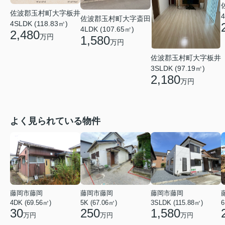
佐波郡玉村町大字板井
4
佐波郡玉村町大字斎田
4SLDK (118.83㎡)
4LDK (107.65㎡)
2,480
万円
1,580
万円
佐波郡玉村町大字板井
3SLDK (97.19㎡)
2,180
万円
よく見られている物件
藤岡市藤岡
藤岡市藤岡
藤岡市藤岡
4DK (69.56㎡)
5K (67.06㎡)
3SLDK (115.88㎡)
6
30
250
1,580
万円
万円
万円