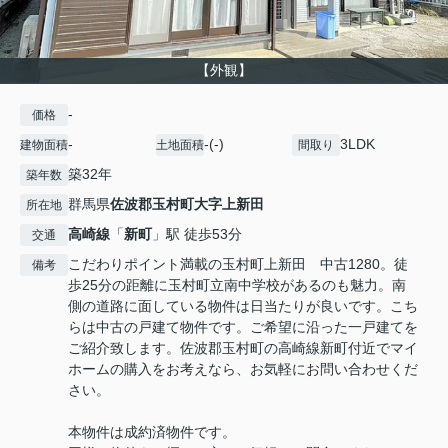
【外観】
-
価格
-
-(-)
3LDK
建物面積
土地面積
間取り
築32年
築年数
群馬県
佐波郡玉村町
大字上新田
所在地
高崎線
「
新町
」駅 徒歩53分
交通
こだわりポイント満載の玉村町上新田 中古1280。徒
備考
歩25分の距離に玉村町立南中学校があるのも魅力。南
側の道路に面している物件は日当たりが良いです。こち
らは中古の戸建て物件です。ご希望に沿った一戸建てを
ご紹介致します。佐波郡玉村町の高崎線新町付近でマイ
ホームの購入をお考えなら、お気軽にお問い合わせくだ
さい。
本物件は成約済物件です。