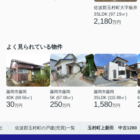
佐波郡玉村町大字板井
3SLDK (97.19㎡)
2,180
万円
よく見られている物件
藤岡市藤岡
藤岡市藤岡
藤岡市藤岡
4DK (69.56㎡)
5K (67.06㎡)
3SLDK (115.88㎡)
6
30
250
1,580
万円
万円
万円
社
佐波郡玉村町の戸建(売買)一覧
玉村町上新田 中古1280