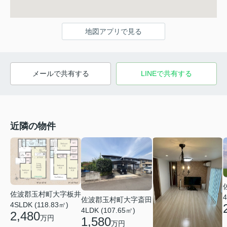
地図アプリで見る
メールで共有する
LINEで共有する
近隣の物件
佐波郡玉村町大字板井
4
佐波郡玉村町大字斎田
4SLDK (118.83㎡)
4LDK (107.65㎡)
2,480
万円
1,580
万円