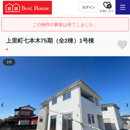
0
ログイン
お気に入り
この物件の募集は終了しました。
上里町七本木75期（全2棟）1号棟
-
1
/
5