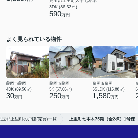
児玉郡上里町大字七本木
3DK (86.63㎡)
590
万円
よく見られている物件
藤岡市藤岡
藤岡市藤岡
藤岡市藤岡
4DK (69.56㎡)
5K (67.06㎡)
3SLDK (115.88㎡)
6
30
250
1,580
万円
万円
万円
児玉郡上里町の戸建(売買)一覧
上里町七本木75期（全2棟）1号棟