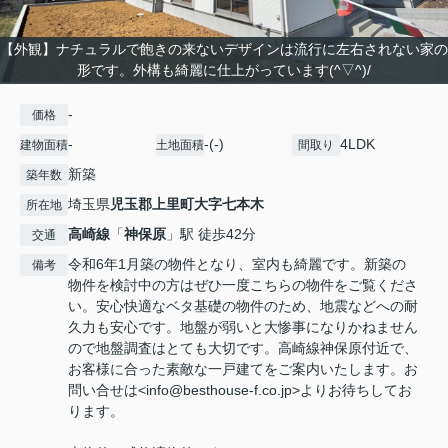
【外観】ナチュラルで飽きの来ないデザインは流行に左右されない家の
形です。外構も綺麗に仕上がっています(^▽^)/
-
価格
-
-(-)
4LDK
建物面積
土地面積
間取り
新築
築年数
埼玉県
児玉郡上里町
大字七本木
所在地
高崎線
「
神保原
」駅 徒歩42分
交通
令和6年1月築の物件となり、室内も綺麗です。新築の
備考
物件を検討中の方はぜひ一度こちらの物件をご覧くださ
い。安心快適なベタ基礎の物件のため、地震などへの耐
久力も安心です。地盤が弱いと大惨事になりかねません
ので地盤調査はとても大切です。高崎線神保原付近で、
お客様に合った素敵な一戸建てをご案内いたします。お
問い合せは<info@besthouse-f.co.jp>よりお待ちしてお
ります。