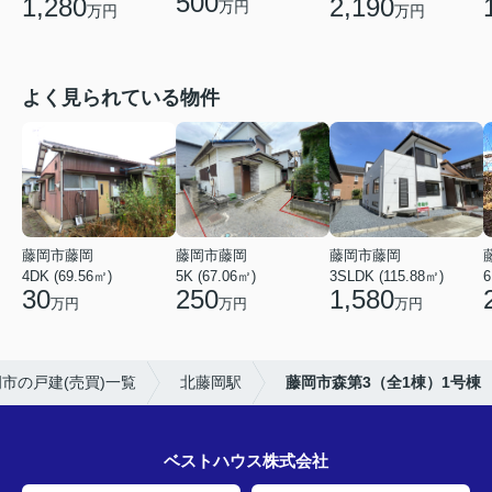
500
1,280
2,190
万円
万円
万円
よく見られている物件
藤岡市藤岡
藤岡市藤岡
藤岡市藤岡
4DK (69.56㎡)
5K (67.06㎡)
3SLDK (115.88㎡)
6
30
250
1,580
万円
万円
万円
市の戸建(売買)一覧
北藤岡駅
藤岡市森第3（全1棟）1号棟
ベストハウス株式会社