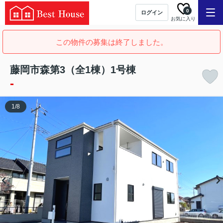
0
ログイン
お気に入り
この物件の募集は終了しました。
藤岡市森第3（全1棟）1号棟
-
1
/
8