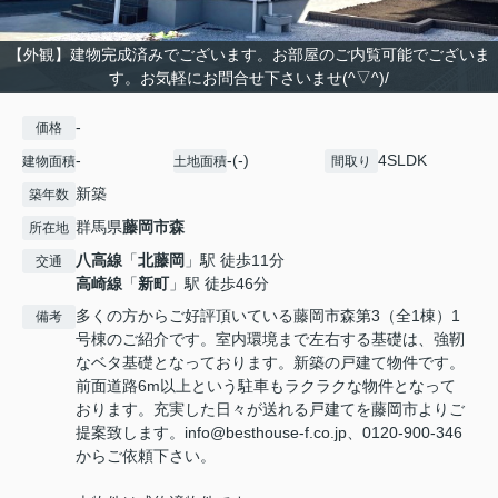
【外観】建物完成済みでございます。お部屋のご内覧可能でございま
す。お気軽にお問合せ下さいませ(^▽^)/
-
価格
-
-(-)
4SLDK
建物面積
土地面積
間取り
新築
築年数
群馬県
藤岡市
森
所在地
八高線
「
北藤岡
」駅 徒歩11分
交通
高崎線
「
新町
」駅 徒歩46分
多くの方からご好評頂いている藤岡市森第3（全1棟）1
備考
号棟のご紹介です。室内環境まで左右する基礎は、強靭
なベタ基礎となっております。新築の戸建て物件です。
前面道路6m以上という駐車もラクラクな物件となって
おります。充実した日々が送れる戸建てを藤岡市よりご
提案致します。info@besthouse-f.co.jp、0120-900-346
からご依頼下さい。