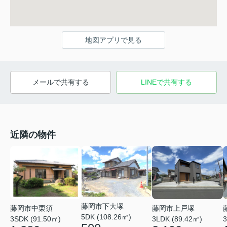
地図アプリで見る
メールで共有する
LINEで共有する
近隣の物件
藤岡市下大塚
藤岡市中栗須
藤岡市上戸塚
5DK (108.26㎡)
3SDK (91.50㎡)
3LDK (89.42㎡)
3