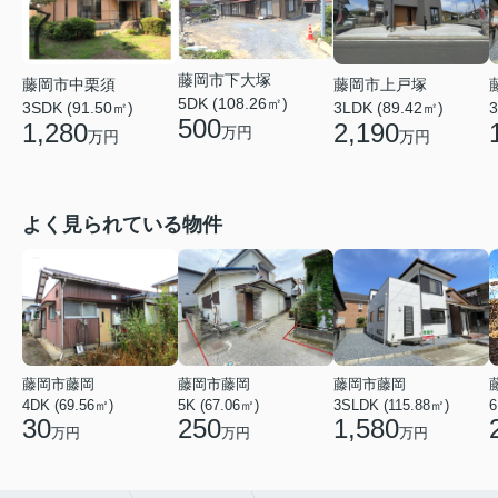
藤岡市下大塚
藤岡市中栗須
藤岡市上戸塚
5DK (108.26㎡)
3SDK (91.50㎡)
3LDK (89.42㎡)
3
500
1,280
2,190
万円
万円
万円
よく見られている物件
藤岡市藤岡
藤岡市藤岡
藤岡市藤岡
4DK (69.56㎡)
5K (67.06㎡)
3SLDK (115.88㎡)
6
30
250
1,580
万円
万円
万円