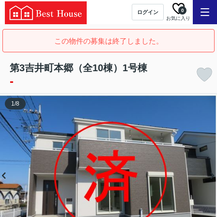
0
ログイン
お気に入り
この物件の募集は終了しました。
第3吉井町本郷（全10棟）1号棟
-
1
/
8