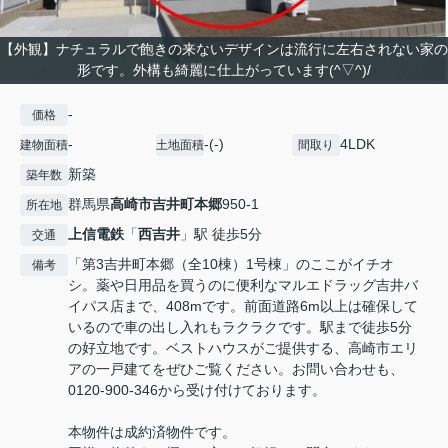
【外観】ナチュラルで飽きの来ないデザインは流行に左右されない家の
形です。外構も綺麗に仕上がっています(^▽^)/
-
価格
-
-(-)
4LDK
建物面積
土地面積
間取り
新築
築年数
群馬県
高崎市
吉井町本郷
950-1
所在地
上信電鉄
「
西吉井
」駅 徒歩5分
交通
「第3吉井町本郷（全10棟）1号棟」のここがイチオ
備考
シ。薬や日用品を買うのに便利なマルエドラッグ吉井バ
イパス店まで、408mです。前面道路6m以上は確保して
いるので車の出し入れもラクラクです。駅まで徒歩5分
の好立地です。ベストハウスがご提供する、高崎市エリ
アの一戸建てをぜひご覧ください。お問い合わせも、
0120-900-346から受け付けております。
本物件は成約済物件です。