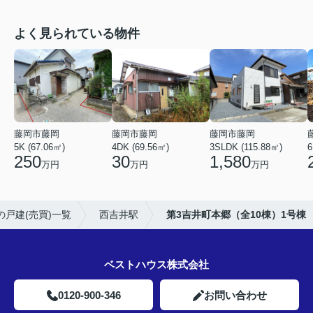
よく見られている物件
藤岡市藤岡
藤岡市藤岡
藤岡市藤岡
5K (67.06㎡)
4DK (69.56㎡)
3SLDK (115.88㎡)
6
250
30
1,580
万円
万円
万円
の戸建(売買)一覧
西吉井駅
第3吉井町本郷（全10棟）1号棟
ベストハウス株式会社
0120-900-346
お問い合わせ