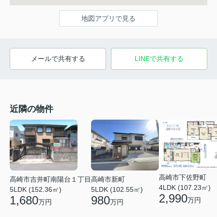
地図アプリで見る
メールで共有する
LINEで共有する
近隣の物件
高崎市下佐野町
高崎市吉井町南陽台１丁目
高崎市新町
4LDK (107.23㎡)
5LDK (152.36㎡)
5LDK (102.55㎡)
2,990
1,680
980
万円
万円
万円