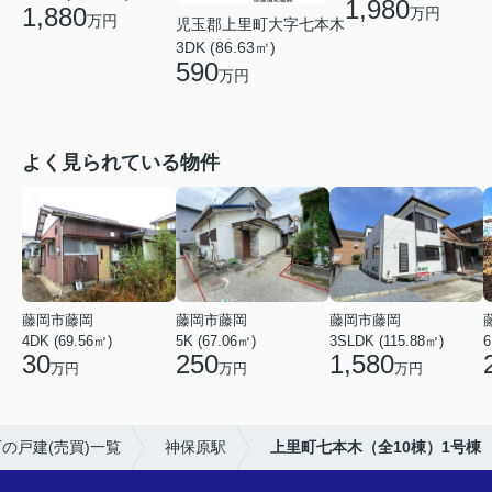
1,980
1,880
万円
万円
児玉郡上里町大字七本木
3DK (86.63㎡)
590
万円
よく見られている物件
藤岡市藤岡
藤岡市藤岡
藤岡市藤岡
4DK (69.56㎡)
5K (67.06㎡)
3SLDK (115.88㎡)
6
30
250
1,580
万円
万円
万円
の戸建(売買)一覧
神保原駅
上里町七本木（全10棟）1号棟