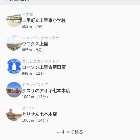
小学校
上里町立上里東小学校
553ｍ（7分）
ショッピングセンター
ウニクス上里
685ｍ（9分）
コンビニエンスストア
ローソン上里古新田店
949ｍ（12分）
ドラッグストア
クスリのアオキ七本木店
1002ｍ（13分）
スーパー
とりせん七本木店
1065ｍ（14分）
すべて見る