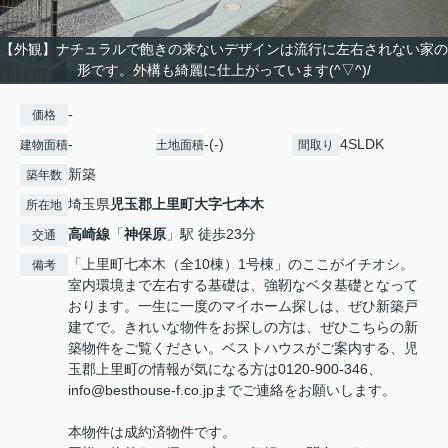
【外観】ナチュラルで飽きの来ないデザインは流行に左右されない家の
形です。外構も綺麗に仕上がっています(^▽^)/
-
価格
-
-(-)
4SLDK
建物面積
土地面積
間取り
新築
築年数
埼玉県
児玉郡上里町
大字七本木
所在地
高崎線
「
神保原
」駅 徒歩23分
交通
「上里町七本木（全10棟）1号棟」のここがイチオシ。
備考
室内環境まで左右する基礎は、強靭なベタ基礎となって
おります。一生に一度のマイホーム探しは、ぜひ新築戸
建てで。きれいな物件をお探しの方は、ぜひこちらの新
築物件をご覧ください。ベストハウスがご案内する、児
玉郡上里町の情報が気になる方は0120-900-346、
info@besthouse-f.co.jpまでご連絡をお願いします。
本物件は成約済物件です。