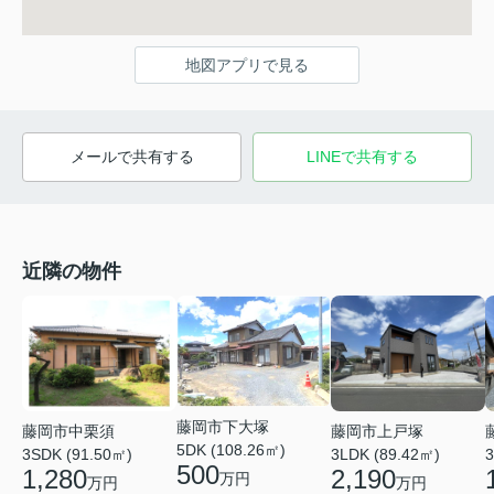
地図アプリで見る
メールで共有する
LINEで共有する
近隣の物件
藤岡市下大塚
藤岡市中栗須
藤岡市上戸塚
5DK (108.26㎡)
3SDK (91.50㎡)
3LDK (89.42㎡)
3
500
1,280
2,190
万円
万円
万円