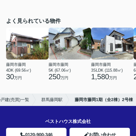
よく見られている物件
藤岡市藤岡
藤岡市藤岡
藤岡市藤岡
4DK (69.56㎡)
5K (67.06㎡)
3SLDK (115.88㎡)
6
30
250
1,580
万円
万円
万円
戸建(売買)一覧
群馬藤岡駅
藤岡市藤岡1期（全2棟）2号棟
ベストハウス株式会社
0120-900-346
お問い合わせ