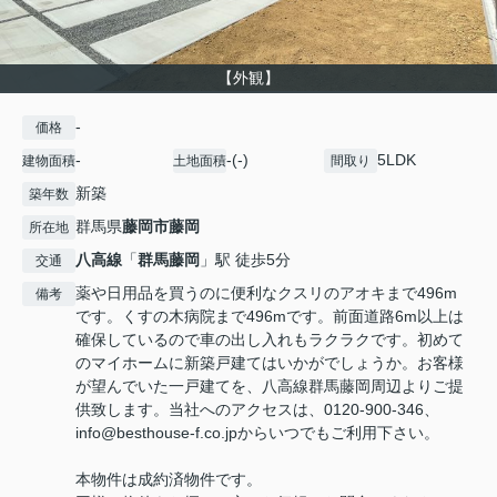
【外観】
-
価格
-
-(-)
5LDK
建物面積
土地面積
間取り
新築
築年数
群馬県
藤岡市
藤岡
所在地
八高線
「
群馬藤岡
」駅 徒歩5分
交通
薬や日用品を買うのに便利なクスリのアオキまで496m
備考
です。くすの木病院まで496mです。前面道路6m以上は
確保しているので車の出し入れもラクラクです。初めて
のマイホームに新築戸建てはいかがでしょうか。お客様
が望んでいた一戸建てを、八高線群馬藤岡周辺よりご提
供致します。当社へのアクセスは、0120-900-346、
info@besthouse-f.co.jpからいつでもご利用下さい。
本物件は成約済物件です。