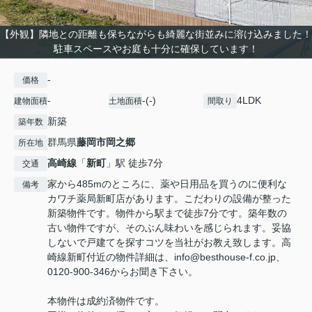
【外観】隣地との距離も保ちながらも綺麗な街並みに溶け込みました！
駐車スペースやお庭も十分に確保しています！
-
価格
-
-(-)
4LDK
建物面積
土地面積
間取り
新築
築年数
群馬県
藤岡市
岡之郷
所在地
高崎線
「
新町
」駅 徒歩7分
交通
家から485mのところに、薬や日用品を買うのに便利な
備考
カワチ薬局新町店があります。こだわりの設備が整った
新築物件です。物件から駅まで徒歩7分です。築年数の
古い物件ですが、そのぶん味わいを感じられます。妥協
しないで戸建てを探すコツを当社がお教え致します。高
崎線新町付近の物件詳細は、info@besthouse-f.co.jp、
0120-900-346からお聞き下さい。
本物件は成約済物件です。