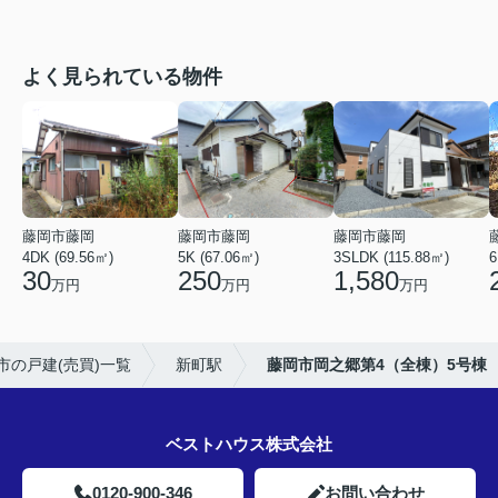
よく見られている物件
藤岡市藤岡
藤岡市藤岡
藤岡市藤岡
4DK (69.56㎡)
5K (67.06㎡)
3SLDK (115.88㎡)
6
30
250
1,580
万円
万円
万円
市の戸建(売買)一覧
新町駅
藤岡市岡之郷第4（全棟）5号棟
ベストハウス株式会社
0120-900-346
お問い合わせ