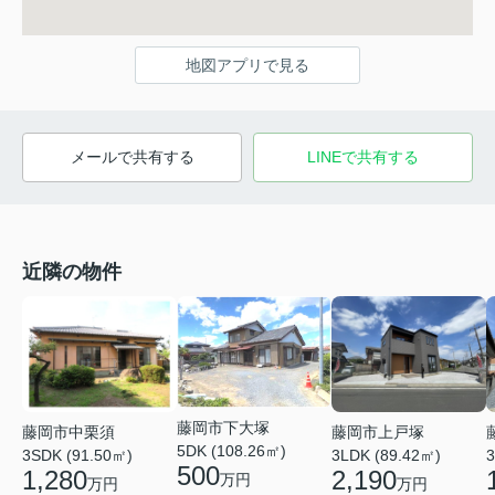
地図アプリで見る
メールで共有する
LINEで共有する
近隣の物件
藤岡市下大塚
藤岡市中栗須
藤岡市上戸塚
5DK (108.26㎡)
3SDK (91.50㎡)
3LDK (89.42㎡)
3
500
1,280
2,190
万円
万円
万円