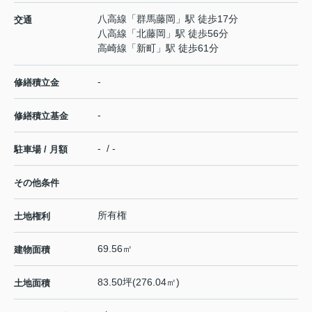
八高線
「
群馬藤岡
」駅 徒歩17分
交通
八高線
「
北藤岡
」駅 徒歩56分
高崎線
「
新町
」駅 徒歩61分
-
修繕積立金
-
修繕積立基金
- / -
駐車場 / 月額
その他条件
所有権
土地権利
69.56㎡
建物面積
83.50坪(276.04㎡)
土地面積