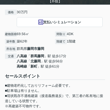
【外観】
30万円
価格
支払いシミュレーション
69.56㎡
4DK
建物面積
間取り
築62年
1階建
築年数
階建て
群馬県
藤岡市
藤岡
所在地
八高線
「
群馬藤岡
」駅 徒歩17分
交通
八高線
「
北藤岡
」駅 徒歩56分
高崎線
「
新町
」駅 徒歩61分
セールスポイント
■建物老朽化しておりリフォーム必要です。
■駐車場は有りません。
■現状既存不適格建築（接道義務違反）で、第三者の私有地に接
道している状態です。
※再建築不可物件です。