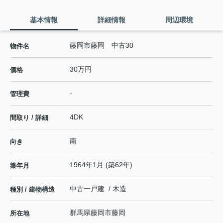
基本情報
詳細情報
周辺環境
藤岡市藤岡 中古30
物件名
30万円
価格
-
管理費
4DK
間取り / 詳細
南
向き
1964年1月 (築62年)
築年月
中古一戸建 / 木造
種別 / 建物構造
群馬県
藤岡市
藤岡
所在地