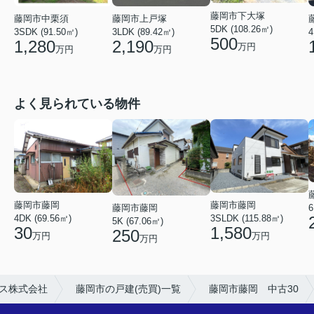
藤岡市下大塚
藤岡市中栗須
藤岡市上戸塚
5DK (108.26㎡)
3SDK (91.50㎡)
3LDK (89.42㎡)
4
500
1,280
2,190
万円
万円
万円
よく見られている物件
藤岡市藤岡
藤岡市藤岡
6
藤岡市藤岡
4DK (69.56㎡)
3SLDK (115.88㎡)
5K (67.06㎡)
30
1,580
250
万円
万円
万円
ス株式会社
藤岡市の戸建(売買)一覧
藤岡市藤岡 中古30