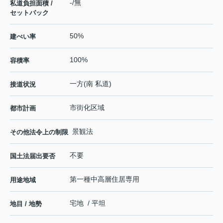
-/無
私道負担面積 /
セットバック
50%
建ぺい率
100%
容積率
一方(南 私道)
接道状況
市街化区域
都市計画
景観法
その他法令上の制限
不要
国土法届出要否
第一種中高層住居専用
用途地域
宅地 / 平坦
地目 / 地勢