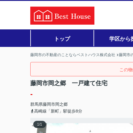
トップ
学区から
藤岡市の不動産のことならベストハウス株式会社
藤岡市の
この物
藤岡市岡之郷 一戸建て住宅
-
群馬県
藤岡市
岡之郷
高崎線「新町」駅徒歩8分
1
/
1