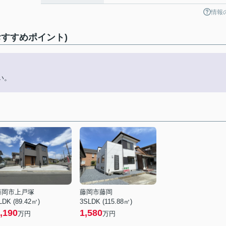
情報
すすめポイント)
い。
藤岡市上戸塚
藤岡市藤岡
LDK (89.42㎡)
3SLDK (115.88㎡)
,190
1,580
万円
万円