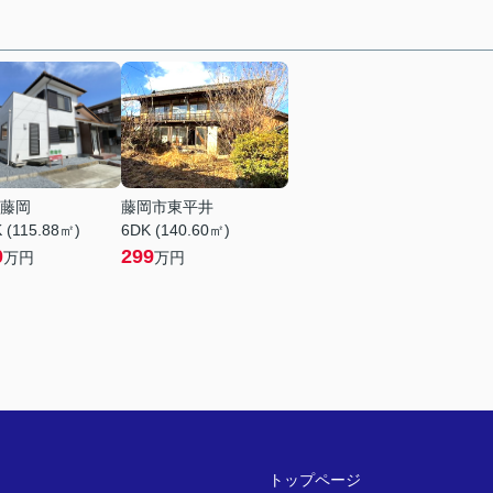
藤岡
藤岡市東平井
 (115.88㎡)
6DK (140.60㎡)
0
299
万円
万円
トップページ