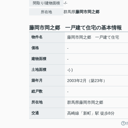
-/-
間取り/建物面積
群馬県
藤岡市
岡之郷
所在地
藤岡市岡之郷 一戸建て住宅の基本情報
物件名
藤岡市岡之郷 一戸建て住宅
価格
-
建物面積
-
土地面積
-(-)
築年月
2003年2月（築23年）
総戸数
-
所在地
群馬県
藤岡市
岡之郷
交通
高崎線
「
新町
」駅 徒歩8分