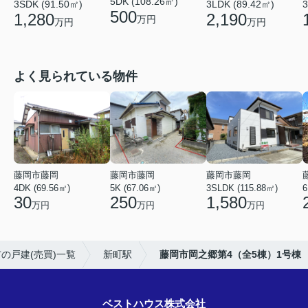
5DK (108.26㎡)
3SDK (91.50㎡)
3LDK (89.42㎡)
3
500
1,280
2,190
万円
万円
万円
よく見られている物件
藤岡市藤岡
藤岡市藤岡
藤岡市藤岡
4DK (69.56㎡)
5K (67.06㎡)
3SLDK (115.88㎡)
6
30
250
1,580
万円
万円
万円
の戸建(売買)一覧
新町駅
藤岡市岡之郷第4（全5棟）1号棟
ベストハウス株式会社