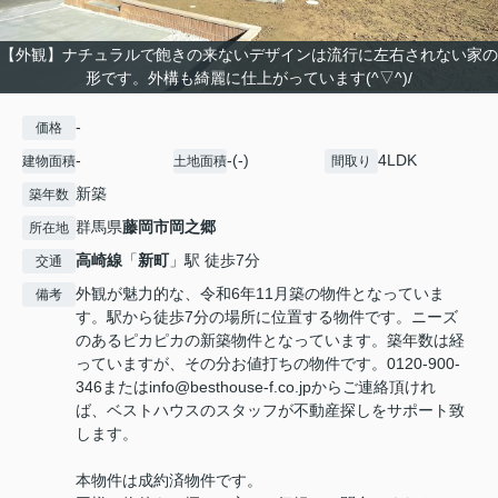
【外観】ナチュラルで飽きの来ないデザインは流行に左右されない家の
形です。外構も綺麗に仕上がっています(^▽^)/
-
価格
-
-(-)
4LDK
建物面積
土地面積
間取り
新築
築年数
群馬県
藤岡市
岡之郷
所在地
高崎線
「
新町
」駅 徒歩7分
交通
外観が魅力的な、令和6年11月築の物件となっていま
備考
す。駅から徒歩7分の場所に位置する物件です。ニーズ
のあるピカピカの新築物件となっています。築年数は経
っていますが、その分お値打ちの物件です。0120-900-
346またはinfo@besthouse-f.co.jpからご連絡頂けれ
ば、ベストハウスのスタッフが不動産探しをサポート致
します。
本物件は成約済物件です。